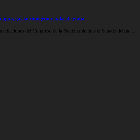
on agua, gas lacrimógeno y balas de goma
inmediaciones del Congreso de la Nación mientras el Senado debate...