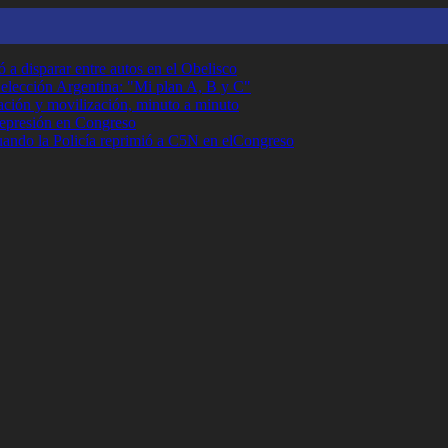
 a disparar entre autos en el Obelisco
Selección Argentina: "Mi plan A, B y C"
ción y movilización, minuto a minuto
 represión en Congreso
cuando la Policía reprimió a C5N en elCongreso