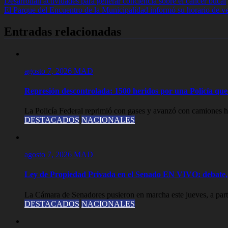
Navegación
Desarrollan actividades para generar conciencia sobre el cáncer bucal
El Parque del Encuentro de la Municipalidad informó su horario de v
de
entradas
Entradas relacionadas
agosto 7, 2026
MAD
Represión descontrolada: 1500 heridos por una Policía que l
La Policía Federal reprimió con gases y avanzó con camiones hi
DESTACADOS
NACIONALES
agosto 7, 2026
MAD
Ley de Propiedad Privada en el Senado EN VIVO: debate, 
La Cámara de Senadores pusieron en marcha este jueves, a partir
DESTACADOS
NACIONALES