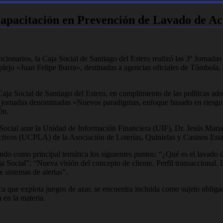
 Capacitación en Prevención de Lavado de Ac
ionarios, la Caja Social de Santiago del Estero realizó las 3º Jornad
jo «Juan Felipe lbarra», destinadas a agencias oficiales de Tómbola, ag
aja Social de Santiago del Estero, en cumplimiento de las políticas ado
tas jornadas denominadas «Nuevos paradigmas, enfoque basado en riesgo
ón.
Social ante la Unidad de Información Financiera (UIF), Dr. Jesús Marian
tivos (UCPLA) de la Asociación de Loterías, Quinielas y Casinos Est
endo como principal temática los siguientes puntos: “¿Qué es el lavado
 Social”; “Nueva visión del concepto de cliente. Perfil transaccional.
e sistemas de alertas”.
ica que explota juegos de azar, se encuentra incluida como sujeto obli
 en la materia.