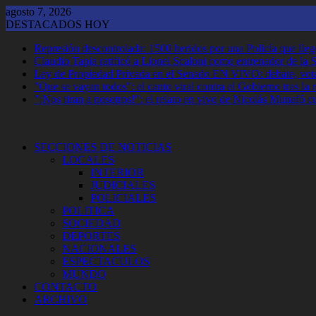
Saltar
agosto 7, 2026
al
DESTACADOS HOY
contenido
Represión descontrolada: 1500 heridos por una Policía que llegó
Claudio Tapia ratificó a Lionel Scaloni como entrenador de la 
Ley de Propiedad Privada en el Senado EN VIVO: debate, vota
"Que se vayan todos": el canto viral contra el Gobierno tras la
"¡Nos tiran a nosotros!": el relato en vivo de Nicolás Munafó 
SECCIONES DE NOTICIAS
LOCALES
INTERIOR
JUDICIALES
POLICIALES
POLITICA
SOCIEDAD
DEPORTES
NACIONALES
ESPECTACULOS
MUNDO
CONTACTO
ARCHIVO