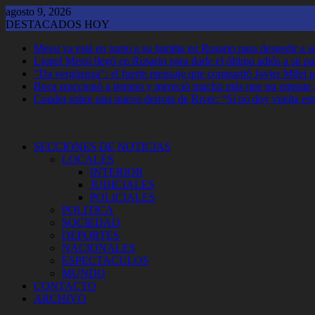
Saltar
agosto 9, 2026
al
DESTACADOS HOY
contenido
Messi ya está en junto a su familia en Rosario para despedir a 
Lionel Messi llegó en Rosario para darle el último adiós a su p
"Da vergüenza": el fuerte mensaje que compartió Javier Milei p
Boca reaccionó a tiempo y mereció mucho más que un empate 
Coudet sobre una nueva derrota de River: “Si no doy vuelta est
SECCIONES DE NOTICIAS
LOCALES
INTERIOR
JUDICIALES
POLICIALES
POLITICA
SOCIEDAD
DEPORTES
NACIONALES
ESPECTACULOS
MUNDO
CONTACTO
ARCHIVO