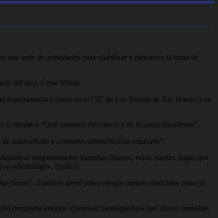
s una serie de actividades para visibilizar y promover la toma de
ario del área, Cesar Monti.
n el departamento Loreto; en el CIC de Las Termas de Río Hondo y en
ajo la temática “Qué sabemos del cáncer y de la salud bucodental”.
s de autocuidado y consultas odontológicas regulares”.
identificar tempranamente manchas blancas, rojas, pardas, llagas que
n su odontólogo», explicó.
llar cáncer”. También alertó sobre riesgos menos conocidos como el
 del programa integral «Sonrisas Santiagueñas» que ofrece consultas,