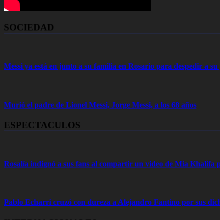
SOCIEDAD
Messi ya está en junto a su familia en Rosario para despedir a s
Murió el padre de Lionel Messi, Jorge Messi, a los 68 años
ESPECTACULOS
Rosalía indignó a sus fans al compartir un video de Mia Khalifa p
Pablo Echarri cruzó con dureza a Alejandro Fantino por sus dich