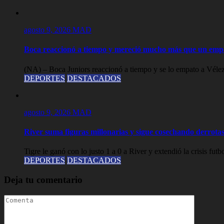
agosto 9, 2026
MAD
Boca reaccionó a tiempo y mereció mucho más que un empa
(NA) – Boca Juniors reaccionó a tiempo y se lo empato a Vélez 
DEPORTES
DESTACADOS
agosto 9, 2026
MAD
River suma figuras millonarias y sigue cosechando derrotas,
Tigre le ganó con lo justo 1 a 0 a River y extendió la crisis futbol
DEPORTES
DESTACADOS
Deja tu comentario