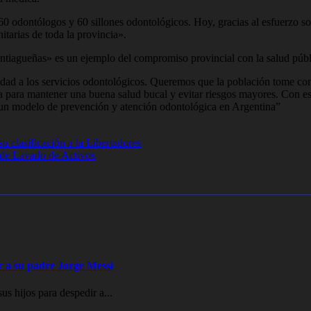
 60 odontólogos y 60 sillones odontológicos. Hoy, gracias al esfuerzo 
itarias de toda la provincia».
ntiagueñas» es un ejemplo del compromiso provincial con la salud públ
alidad a los servicios odontológicos. Queremos que la población tome co
 para mantener una buena salud bucal y evitar riesgos mayores. Con esta
o un modelo de prevención y atención odontológica en Argentina”
u clasificación a la Libertadores
n de Lavado de Activos
ir a su padre Jorge Messi
s hijos para despedir a...