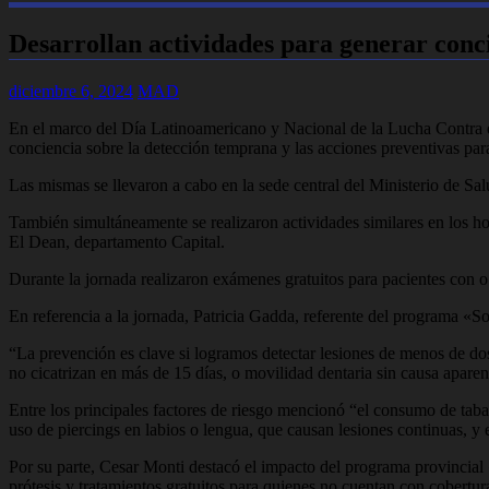
Desarrollan actividades para generar conci
diciembre 6, 2024
MAD
En el marco del Día Latinoamericano y Nacional de la Lucha Contra el 
conciencia sobre la detección temprana y las acciones preventivas pa
Las mismas se llevaron a cabo en la sede central del Ministerio de Sal
También simultáneamente se realizaron actividades similares en los 
El Dean, departamento Capital.
Durante la jornada realizaron exámenes gratuitos para pacientes con o 
En referencia a la jornada, Patricia Gadda, referente del programa «S
“La prevención es clave si logramos detectar lesiones de menos de dos
no cicatrizan en más de 15 días, o movilidad dentaria sin causa apare
Entre los principales factores de riesgo mencionó “el consumo de tab
uso de piercings en labios o lengua, que causan lesiones continuas, y 
Por su parte, Cesar Monti destacó el impacto del programa provincial
prótesis y tratamientos gratuitos para quienes no cuentan con cobertu