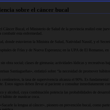
encia sobre el cáncer bucal
Cáncer Bucal, el Ministerio de Salud de la provincia realizó este jueve
ra combatir esta enfermedad.
ud, donde estuvieron la Ministra de Salud, Natividad Nassif, y el Secret
hospitales de Frías y de Nueva Esperanza; en la UPA de El Remanso, e
sin obra social; clases de gimnasia; actividades lúdicas y recreativas b
onrisas Santiagueñas», enfatizó sobre “la necesidad de promover hábito
 centímetros, la tasa de supervivencia alcanza el 90%. Es fundamental 
nte. Estos signos deben llevar al paciente a consultar inmediatamente co
aco y alcohol, cuya combinación potencia las probabilidades de desarro
el hábito de masticar coca.
 «Sacarle la lengua al cáncer», pionero en prevención bucal, como parte
ra médica.