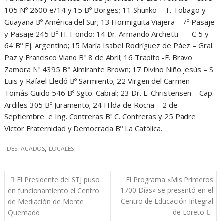
105 Nº 2600 e/14 y 15 Bº Borges; 11 Shunko – T. Tobago y
Guayana Bº América del Sur; 13 Hormiguita Viajera – 7º Pasaje
y Pasaje 245 Bº H. Hondo; 14 Dr. Armando Archetti – C 5 y
64 Bº Ej. Argentino; 15 María Isabel Rodríguez de Páez – Gral.
Paz y Francisco Viano Bº 8 de Abril; 16 Trapito -F. Bravo
Zamora Nº 4395 B° Almirante Brown; 17 Divino Niño Jesús – S
Luis y Rafael Lledó Bº Sarmiento; 22 Virgen del Carmen-
Tomás Guido 546 Bº Sgto. Cabral; 23 Dr. E. Christensen – Cap.
Ardiles 305 Bº Juramento; 24 Hilda de Rocha – 2 de
Septiembre e Ing. Contreras Bº C. Contreras y 25 Padre
Víctor Fraternidad y Democracia Bº La Católica.
,
DESTACADOS
LOCALES
Navegación
El Presidente del STJ puso
El Programa «Mis Primeros
de
1700 Días» se presentó en el
en funcionamiento el Centro
entradas
Centro de Educación Integral
de Mediación de Monte
de Loreto
Quemado