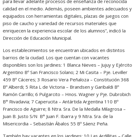
para llevar adelante procesos de enseñanza de reconocida
calidad en el medio. Además, poseen ambientes adecuados y
equipados con herramientas digitales, plazas de juegos con
piso de caucho y variedad de recursos materiales que
enriquecen la experiencia escolar de los alumnos”, indicó la
Dirección de Educación Municipal.
Los establecimientos se encuentran ubicados en distintos
barrios de la ciudad. Los que cuentan con vacantes
disponibles son los jardines: 1 Blanca Nieves – Jujuy y Ejército
Argentino Bº San Francisco Solano; 2 Mi Casita – Pje. Leviller
459 Bº Cáceres; 3 Rosario Vera Peñaloza – Constitución 368
Bº Alberdi; 5 Rita L de Victoria – Brandsen y Garibaldi Bº
Ramón Carrillo; 6 Pulgarcito – Hnos. Wagner y Pje. Dubrobich
B° Rivadavia; 7 Caperucita – Antártida Argentina 110 Bº
Francisco de Aguirre; 8 Ntra. Sra. De la Medalla Milagrosa –
Juan B. Justo S/N B° Juan F. Ibarra y 9 Ntra. Sra. de la
Misericordia – Sebastián Ábalos 55 Bº Sáenz Peña.
También hay vacantes en los jardines: 10 Las Ardillitas – Calle