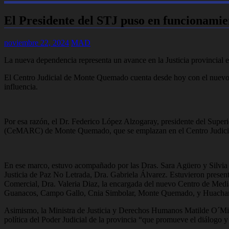
El Presidente del STJ puso en funcionam
noviembre 22, 2024
MAD
La nueva dependencia representa un avance en la Justicia provincial 
El Centro Judicial de Monte Quemado cuenta desde hoy con el nuevo Ce
influencia.
Por esa razón, el Dr. Federico López Alzogaray, presidente del Super
(CeMARC) de Monte Quemado, que se emplazan en el Centro Judicia
En ese marco, estuvo acompañado por las Dras. Sara Agüero y Silvia
Justicia de Paz No Letrada, Dra. Gabriela Álvarez. Estuvieron presen
Comercial, Dra. Valeria Diaz, la encargada del nuevo Centro de Med
Guanacos, Campo Gallo, Cnia Simbolar, Monte Quemado, y Huachana; 
Asimismo, la Ministra de Justicia y Derechos Humanos Matilde O´Mill
política del Poder Judicial de la provincia “que promueve el diálogo 