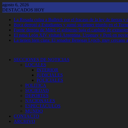
Saltar
agosto 6, 2026
al
DESTACADOS HOY
contenido
La Rosada culpa a Bullrich por el fracaso de la ley de tierras 
Boca derrotó a Estudiantes y sumó su primer triunfo en el Tor
Fuerte derrota de Milei: el gobierno baja el capítulo de extranjer
El papa León XIV visitará Argentina, Uruguay y Perú en novi
La tienen bien clara: El senador Benegas Lynch, muy cercano a 
SECCIONES DE NOTICIAS
LOCALES
INTERIOR
JUDICIALES
POLICIALES
POLITICA
SOCIEDAD
DEPORTES
NACIONALES
ESPECTACULOS
MUNDO
CONTACTO
ARCHIVO