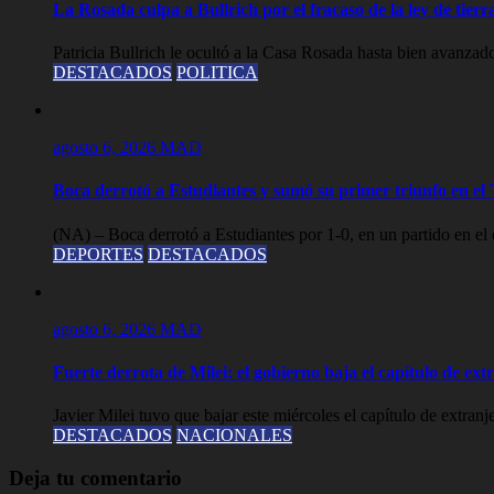
La Rosada culpa a Bullrich por el fracaso de la ley de tier
Patricia Bullrich le ocultó a la Casa Rosada hasta bien avanzado
DESTACADOS
POLITICA
agosto 6, 2026
MAD
Boca derrotó a Estudiantes y sumó su primer triunfo en e
(NA) – Boca derrotó a Estudiantes por 1-0, en un partido en el 
DEPORTES
DESTACADOS
agosto 6, 2026
MAD
Fuerte derrota de Milei: el gobierno baja el capítulo de ext
Javier Milei tuvo que bajar este miércoles el capítulo de extranj
DESTACADOS
NACIONALES
Deja tu comentario