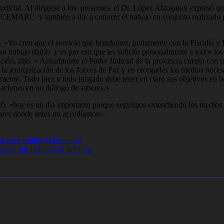
Judicial. Al dirigirse a los presentes, el Dr. López Alzogaray expresó 
 CEMARC y también a dar a conocer el trabajo en conjunto realizado por
e, «Yo creo que el servicio que brindamos, juntamente con la Fiscalía y
 su trabajo diario y es por eso que les solicito personalmente a todos
ón, dijo: » Actualmente el Poder Judicial de la provincia cuenta con u
a jerarquización de los Jueces de Paz y en otorgarles los medios necesar
nalmente. Todo juez y todo juzgado debe tener en claro sus objetivos en 
tuaciones en un diálogo de saberes.»
ó: «hoy es un día importante porque seguimos extendiendo los medios alt
gares donde antes no accedíamos».
a zona centro de la ciudad
para sus jardines de infantes