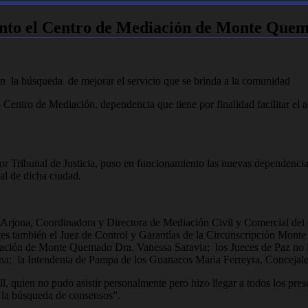
iento el Centro de Mediación de Monte Que
en la búsqueda de mejorar el servicio que se brinda a la comunidad
ntro de Mediación, dependencia que tiene por finalidad facilitar el acc
ior Tribunal de Justicia, puso en funcionamiento las nuevas dependenci
l de dicha ciudad.
 Arjona, Coordinadora y Directora de Mediación Civil y Comercial de
tes también el Juez de Control y Garantías de la Circunscripción Monte
iación de Monte Quemado Dra. Vanessa Saravia; los Jueces de Paz no l
la Intendenta de Pampa de los Guanacos Maria Ferreyra, Concejales,
, quien no pudo asistir personalmente pero hizo llegar a todos los pre
y la búsqueda de consensos”.