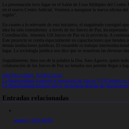
La presentación tuvo lugar en el Salón de Usos Múltiples del Centro 
en el nuevo Centro Judicial. Venimos a inaugurar la nueva oficina del
región”.
En cuanto a lo relevante de esta iniciativa, el magistrado consignó qu
idea ha sido extendernos a través de los Jueces de Paz, incorporando
Coordinación, tenemos 118 Jueces de Paz en la provincia. A continuaci
Este proyecto se centra especialmente en capacitaciones que tienden a l
demás instituciones jurídicas. El ensamble es trabajar interinstitucio
lugar. La sociología jurídica nos dice que se resuelvan las diversas si
Seguidamente, hizo uso de la palabra la Dra. Sara Aguero, quien indic
colaboración de los Jueces de Paz no letrados nos permite llegar a lu
DESTACADOS
,
JUDICIALES
Navegación
La Municipalidad comenzó la reposición de más de 1.100 árboles en l
La Municipalidad informó que se encuentran abiertas las inscripciones 
de
entradas
Entradas relacionadas
agosto 6, 2026
MAD