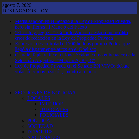
Saltar
agosto 7, 2026
al
DESTACADOS HOY
contenido
Media sanción en el Senado a la Ley de Propiedad Privada,
pero sin Tierras ni Manejo del Fuego
"El corte y pegue...": Gerardo Zamora destapó un insólito
error de redacción en la Ley de Propiedad Privada
Represión descontrolada: 1500 heridos por una Policía que
llegó a disparar entre autos en el Obelisco
Claudio Tapia ratificó a Lionel Scaloni como entrenador de la
Selección Argentina: "Mi plan A, B y C"
Ley de Propiedad Privada en el Senado EN VIVO: debate,
votación y movilización, minuto a minuto
SECCIONES DE NOTICIAS
LOCALES
INTERIOR
JUDICIALES
POLICIALES
POLITICA
SOCIEDAD
DEPORTES
NACIONALES