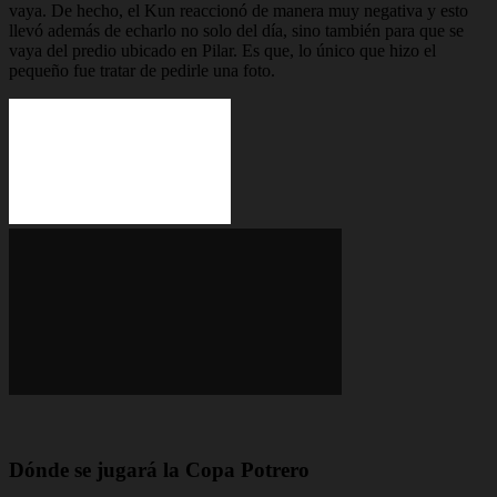
vaya. De hecho, el Kun reaccionó de manera muy negativa y esto
llevó además de echarlo no solo del día, sino también para que se
vaya del predio ubicado en Pilar. Es que, lo único que hizo el
pequeño fue tratar de pedirle una foto.
Dónde se jugará la Copa Potrero