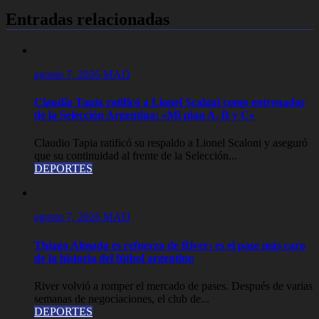
entradas
Entradas relacionadas
agosto 7, 2026
MAD
Claudio Tapia ratificó a Lionel Scaloni como entrenador
de la Selección Argentina: «Mi plan A, B y C»
Claudio Tapia ratificó su respaldo a Lionel Scaloni y aseguró
que su continuidad al frente de la Selección...
DEPORTES
agosto 7, 2026
MAD
Thiago Almada es refuerzo de River: es el pase más caro
de la historia del fútbol argentino
River volvió a romper el mercado de pases. Después de varias
semanas de negociaciones, el club de...
DEPORTES