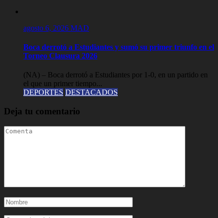
agosto 6, 2026
MAD
Boca derrotó a Estudiantes y sumó su primer triunfo en el
Torneo Clausura 2026
(NA) – Boca derrotó a Estudiantes por 1-0, en un partido en
el que un primer tiempo...
DEPORTES
DESTACADOS
Deja tu comentario