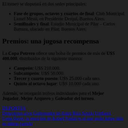
El torneo se disputará en dos sedes principales:
Fase de grupos, octavos y cuartos de final
: Club Municipal
Lionel Messi, en Presidente Derqui, Buenos Aires.
Semifinales y final
: Estadio Municipal de Pilar – Carlos
Barraza, ubicado en Pilar, Buenos Aires.
Premios: una jugosa recompensa
La
Copa Potrero
ofrece una bolsa de premios de más de
U$S
400.000
, distribuidos de la siguiente manera:
Campeón
: U$S 210.000.
Subcampeón
: U$S 50.000.
Tercer y cuarto puesto
: U$S 25.000 cada uno.
Quinto al octavo lugar
: U$S 10.000 cada uno.
Además, se otorgarán trofeos individuales para el
Mejor
Jugador
,
Mejor Arquero
y
Goleador del torneo
.
DEPORTES
Navegación
Detuvieron al ex Gobernador de Entre Ríos Sergio Urribarri
Copa Davis: la emoción de Rafael Nadal en el que pudo haber sido
de
su último partido