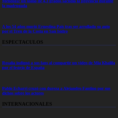
Mendoza: un sismo de 4,3 grados sacudió la provincia durante
la madrugada
A los 54 años murió Ernestina Pais tras ser arrollado su auto
por el Tren de la Costa en San Isidro
ESPECTACULOS
Rosalía indignó a sus fans al compartir un video de Mia Khalifa
por el festejo de España
Pablo Echarri cruzó con dureza a Alejandro Fantino por sus
dichos sobre los actores
INTERNACIONALES