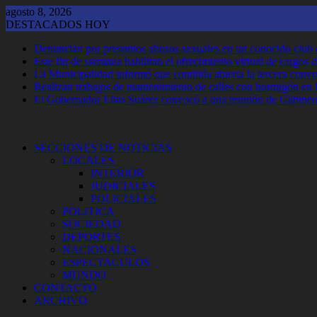
Saltar
agosto 8, 2026
al
DESTACADOS HOY
contenido
Denuncian por presuntos abusos sexuales en un conocido club
Este fin de ssemana habilitan el ofrecimiento virtual de cargos d
La Municipalidad informó que continúa abierta la tercera convoca
Realizan trabajos de mantenimiento de calles con hormigón en 
El Gobernador Elias Suárez convocó a una reunión de Gabinet
SECCIONES DE NOTICIAS
LOCALES
INTERIOR
JUDICIALES
POLICIALES
POLITICA
SOCIEDAD
DEPORTES
NACIONALES
ESPECTACULOS
MUNDO
CONTACTO
ARCHIVO