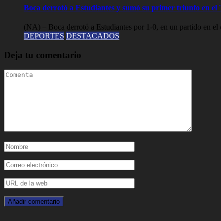
Boca derrotó a Estudiantes y sumó su primer triunfo en e
(NA) – Boca derrotó a Estudiantes por 1-0, en un partido en el 
DEPORTES
DESTACADOS
Deja tu comentario