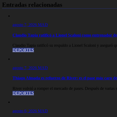
entradas
Entradas relacionadas
agosto 7, 2026
MAD
Claudio Tapia ratificó a Lionel Scaloni como entrenador de
Claudio Tapia ratificó su respaldo a Lionel Scaloni y aseguró qu
DEPORTES
agosto 7, 2026
MAD
Thiago Almada es refuerzo de River: es el pase más caro de 
River volvió a romper el mercado de pases. Después de varias s
DEPORTES
agosto 6, 2026
MAD