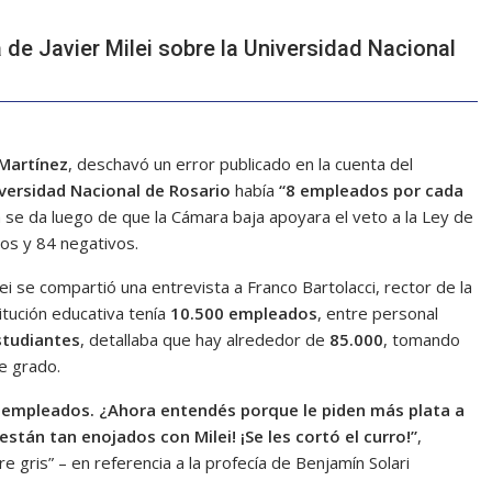
e Javier Milei sobre la Universidad Nacional
Martínez
, deschavó un error publicado en la cuenta del
versidad Nacional de Rosario
había
“8 empleados por cada
a se da luego de que la Cámara baja apoyara el veto a la Ley de
vos y 84 negativos.
lei se compartió una entrevista a Franco Bartolacci, rector de la
tución educativa tenía
10.500 empleados
, entre personal
studiantes
, detallaba que hay alrededor de
85.000
, tomando
e grado.
0 empleados. ¿Ahora entendés porque le piden más plata a
 están tan enojados con Milei! ¡Se les cortó el curro!”
,
 gris” – en referencia a la profecía de Benjamín Solari