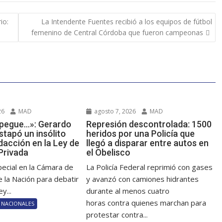
io:
La Intendente Fuentes recibió a los equipos de fútbol
femenino de Central Córdoba que fueron campeonas
26
MAD
agosto 7, 2026
MAD
y pegue…»: Gerardo
Represión descontrolada: 1500
tapó un insólito
heridos por una Policía que
dacción en la Ley de
llegó a disparar entre autos en
Privada
el Obelisco
pecial en la Cámara de
La Policía Federal reprimió con gases
 la Nación para debatir
y avanzó con camiones hidrantes
y...
durante al menos cuatro
horas contra quienes marchan para
NACIONALES
protestar contra...