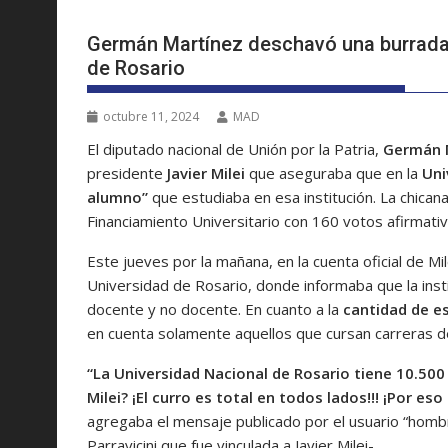
Germán Martínez deschavó una burrada d
de Rosario
octubre 11, 2024
MAD
El diputado nacional de Unión por la Patria,
Germán 
presidente
Javier Milei
que aseguraba que en la
Uni
alumno”
que estudiaba en esa institución. La chican
Financiamiento Universitario con 160 votos afirmati
Este jueves por la mañana, en la cuenta oficial de Mi
Universidad de Rosario, donde informaba que la insti
docente y no docente. En cuanto a la
cantidad de e
en cuenta solamente aquellos que cursan carreras d
“La Universidad Nacional de Rosario tiene 10.50
Milei? ¡El curro es total en todos lados!!! ¡Por eso
agregaba el mensaje publicado por el usuario “hombre
Parravicini que fue vinculada a Javier Milei-.