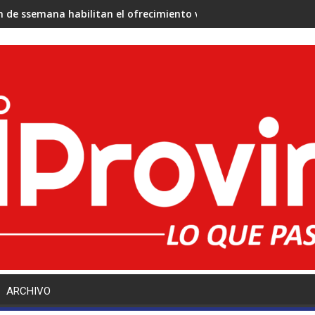
in de ssemana habilitan el ofrecimiento virtual de cargos docent
ARCHIVO