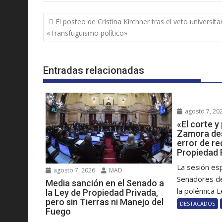
Navegación
El posteo de Cristina Kirchner tras el veto universitar
de
«Transfuguismo político»
entradas
Entradas relacionadas
agosto 7, 20
«El corte 
Zamora des
error de re
Propiedad 
La sesión es
agosto 7, 2026
MAD
Senadores de
Media sanción en el Senado a
la polémica Le
la Ley de Propiedad Privada,
pero sin Tierras ni Manejo del
DESTACADOS
Fuego