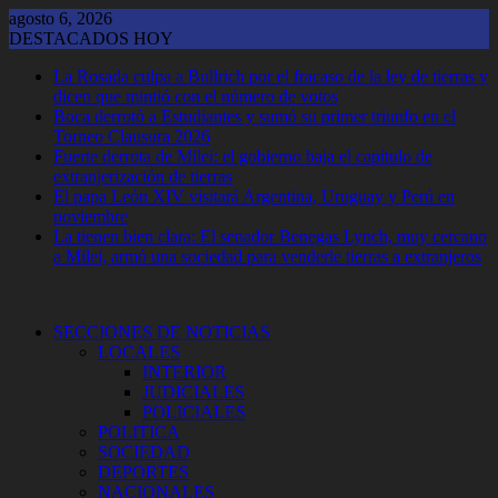
Saltar
agosto 6, 2026
al
DESTACADOS HOY
contenido
La Rosada culpa a Bullrich por el fracaso de la ley de tierras y
dicen que mintió con el número de votos
Boca derrotó a Estudiantes y sumó su primer triunfo en el
Torneo Clausura 2026
Fuerte derrota de Milei: el gobierno baja el capítulo de
extranjerización de tierras
El papa León XIV visitará Argentina, Uruguay y Perú en
noviembre
La tienen bien clara: El senador Benegas Lynch, muy cercano
a Milei, armó una sociedad para venderle tierras a extranjeros
SECCIONES DE NOTICIAS
LOCALES
INTERIOR
JUDICIALES
POLICIALES
POLITICA
SOCIEDAD
DEPORTES
NACIONALES