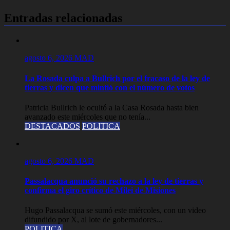
Entradas relacionadas
agosto 6, 2026
MAD
La Rosada culpa a Bullrich por el fracaso de la ley de
tierras y dicen que mintió con el número de votos
Patricia Bullrich le ocultó a la Casa Rosada hasta bien
avanzado este miércoles que no tenía...
DESTACADOS
POLITICA
agosto 6, 2026
MAD
Passalacqua anunció su rechazo a la ley de tierras y
confirma el giro crítico de Milei de Misiones
Hugo Passalacqua se sumó este miércoles, con un video
difundido por X, al lote de gobernadores...
POLITICA