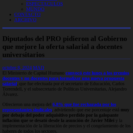
ESPECTACULOS
MUNDO
CONTACTO
ARCHIVO
Diputados del PRO pidieron al Gobierno
que mejore la oferta salarial a docentes
universitarios
octubre 8, 2024
MAD
El Ministerio de Capital Humano
convocó este lunes a los gremios
docentes y no docentes para formalizar una nueva propuesta
salarial
, que fue efectuada por el secretario de Educación, Carlos
Torrendell, y el subsecretario de Políticas Universitarias, Alejandro
Álvarez.
Ofrecieron una mejora del
6,8% que fue rechazada por los
representantes sindicales
, advirtiendo que ese porcentaje está
muy
por debajo del poder adquisitivo perdido por la galopante
inflación que se desató desde la asunción de Javier Milei
y la
implementación de la liberación de precios y el congelamiento de los
haberes de todos los sectores.