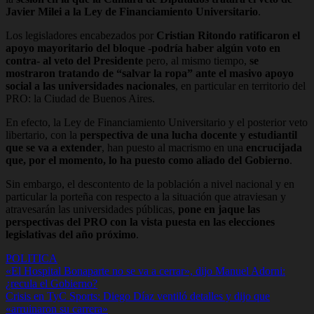
Javier Milei a la Ley de Financiamiento Universitario
.
Los legisladores encabezados por
Cristian Ritondo ratificaron el
apoyo mayoritario del bloque -podría haber algún voto en
contra- al veto del Presidente
pero, al mismo tiempo,
se
mostraron tratando de “salvar la ropa” ante el masivo apoyo
social a las universidades nacionales
, en particular en territorio del
PRO: la Ciudad de Buenos Aires.
En efecto, la Ley de Financiamiento Universitario y el posterior veto
libertario, con la
perspectiva de una lucha docente y estudiantil
que se va a extender
, han puesto al macrismo en una
encrucijada
que, por el momento, lo ha puesto como aliado del Gobierno
.
Sin embargo, el descontento de la población a nivel nacional y en
particular la porteña con respecto a la situación que atraviesan y
atravesarán las universidades públicas,
pone en jaque las
perspectivas del PRO con la vista puesta en las elecciones
legislativas del año próximo
.
POLITICA
Navegación
«El Hospital Bonaparte no se va a cerrar», dijo Manuel Adorni:
¿recula el Gobierno?
de
Crisis en TyC Sports: Diego Díaz ventiló detalles y dijo que
entradas
«arruinaron su carrera»