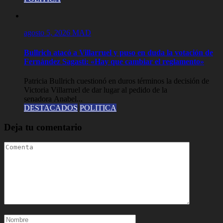
agosto 5, 2026
MAD
Bullrich atacó a Villarruel y puso en duda la votación de
Fernández Sagasti: «Hay que cambiar el reglamento»
Patricia Bullrich cuestionó en duros términos la decisión de
Victoria Villarruel de dar lugar al pedido de la
senadora Anabel...
DESTACADOS
POLITICA
Deja tu comentario