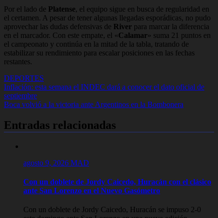
Por el lado de
Platense
, el equipo sigue en busca de regularidad en
el certamen. A pesar de tener algunas llegadas esporádicas, no pudo
aprovechar las dudas defensivas de
River
para marcar la diferencia
en el marcador. Con este empate, el «
Calamar
» suma 21 puntos en
el campeonato y continúa en la mitad de la tabla, tratando de
estabilizar su rendimiento para escalar posiciones en las fechas
restantes.
DEPORTES
Navegación
Inflación: esta semana el INDEC dará a conocer el dato oficial de
septiembre
de
Boca volvió a la victoria ante Argentinos en la Bombonera
entradas
Entradas relacionadas
agosto 9, 2026
MAD
Con un doblete de Jordy Caicedo, Huracán con el clásico
ante San Lorenzo en el Nuevo Gasómetro
Con un doblete de Jordy Caicedo, Huracán se impuso 2-0