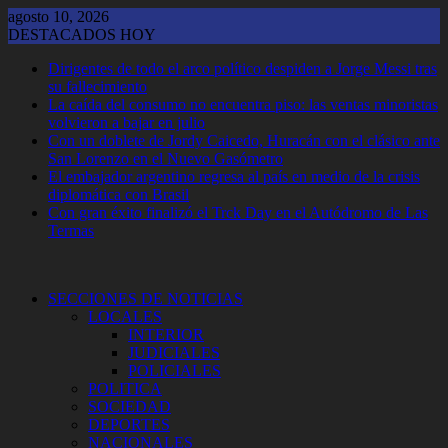
Saltar
agosto 10, 2026
al
DESTACADOS HOY
contenido
Dirigentes de todo el arco político despiden a Jorge Messi tras
su fallecimiento
La caída del consumo no encuentra piso: las ventas minoristas
volvieron a bajar en julio
Con un doblete de Jordy Caicedo, Huracán con el clásico ante
San Lorenzo en el Nuevo Gasómetro
El embajador argentino regresa al país en medio de la crisis
diplomática con Brasil
Con gran éxito finalizó el Trck Day en el Autódromo de Las
Termas
SECCIONES DE NOTICIAS
LOCALES
INTERIOR
JUDICIALES
POLICIALES
POLITICA
SOCIEDAD
DEPORTES
NACIONALES