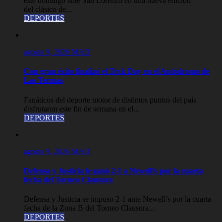
este domingo ante San Lorenzo en una nueva edición
del clásico de...
DEPORTES
agosto 9, 2026
MAD
Con gran éxito finalizó el Trck Day en el Autódromo de
Las Termas
Fanáticos del deporte motor de distintos puntos del país
disfrutaron este fin de semana en el...
DEPORTES
agosto 9, 2026
MAD
Defensa y Justicia le ganó 2-1 a Newell’s por la cuarta
fecha del Torneo Clausura
Defensa y Justicia se impuso 2-1 ante Newell’s por la cuarta
fecha de la Zona B del Torneo Clausura...
DEPORTES