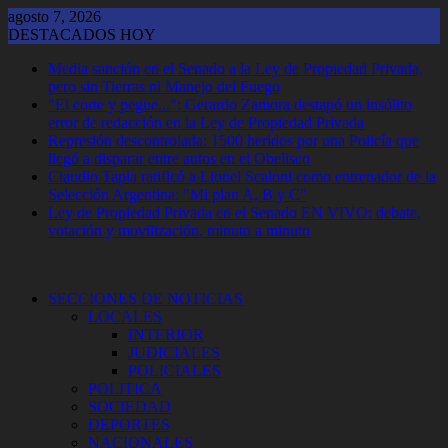
Saltar
agosto 7, 2026
al
DESTACADOS HOY
contenido
Media sanción en el Senado a la Ley de Propiedad Privada,
pero sin Tierras ni Manejo del Fuego
"El corte y pegue...": Gerardo Zamora destapó un insólito
error de redacción en la Ley de Propiedad Privada
Represión descontrolada: 1500 heridos por una Policía que
llegó a disparar entre autos en el Obelisco
Claudio Tapia ratificó a Lionel Scaloni como entrenador de la
Selección Argentina: "Mi plan A, B y C"
Ley de Propiedad Privada en el Senado EN VIVO: debate,
votación y movilización, minuto a minuto
SECCIONES DE NOTICIAS
LOCALES
INTERIOR
JUDICIALES
POLICIALES
POLITICA
SOCIEDAD
DEPORTES
NACIONALES