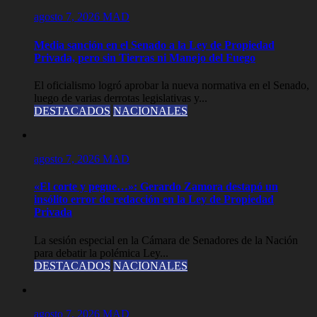
agosto 7, 2026
MAD
Media sanción en el Senado a la Ley de Propiedad
Privada, pero sin Tierras ni Manejo del Fuego
El oficialismo logró aprobar la nueva normativa en el Senado,
luego de varias derrotas legislativas y...
DESTACADOS
NACIONALES
agosto 7, 2026
MAD
«El corte y pegue…»: Gerardo Zamora destapó un
insólito error de redacción en la Ley de Propiedad
Privada
La sesión especial en la Cámara de Senadores de la Nación
para debatir la polémica Ley...
DESTACADOS
NACIONALES
agosto 7, 2026
MAD