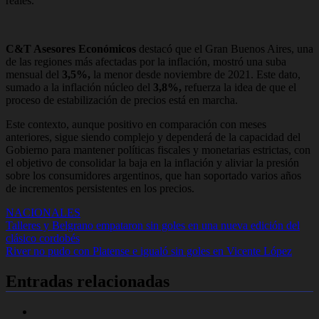
reales.
C&T Asesores Económicos
destacó que el Gran Buenos Aires, una
de las regiones más afectadas por la inflación, mostró una suba
mensual del
3,5%,
la menor desde noviembre de 2021. Este dato,
sumado a la inflación núcleo del
3,8%,
refuerza la idea de que el
proceso de estabilización de precios está en marcha.
Este contexto, aunque positivo en comparación con meses
anteriores, sigue siendo complejo y dependerá de la capacidad del
Gobierno para mantener políticas fiscales y monetarias estrictas, con
el objetivo de consolidar la baja en la inflación y aliviar la presión
sobre los consumidores argentinos, que han soportado varios años
de incrementos persistentes en los precios.
NACIONALES
Navegación
Talleres y Belgrano empataron sin goles en una nueva edición del
clásico cordobés
de
River no pudo con Platense e igualó sin goles en Vicente López
entradas
Entradas relacionadas