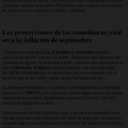
ubicaría en torno al
3,5%.
Este dato sería una señal positiva para el
Gobierno, que ha enfrentado dificultades para contener la escalada
de precios en un contexto económico delicado.
Las proyecciones de las consultoras: cuál
será la inflación de septiembre
Consultoras como
Eco Go, Equilibra y Analytica
también
proyectaron un IPC cercano al
3,5%
, destacando que después del
resultado de agosto, la inflación volvió a mostrar una tendencia a la
baja.
Libertad y Progreso
incluso anticipó una cifra más baja,
del
3,2%,
señalando que la desaceleración es consistente con el
proceso que se ha venido dando desde mediados del año.
En términos interanuales, la inflación acumulada hasta septiembre
alcanzaría el
208,3%,
una cifra que, si bien sigue siendo alarmante,
representa una mejora significativa respecto al pico del 289,4%
interanual registrado en abril.
Este descenso ha sido impulsado por la política de superávit fiscal
que ha permitido una reducción del ritmo de aumentos de precios y
ha dado lugar a una recuperación parcial de los salarios en términos