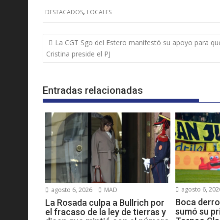
,
DESTACADOS
LOCALES
Navegación
La CGT Sgo del Estero manifestó su apoyo para qu
de
Cristina preside el PJ
entradas
Entradas relacionadas
agosto 6, 202
agosto 6, 2026
MAD
Boca derro
La Rosada culpa a Bullrich por
sumó su pri
el fracaso de la ley de tierras y