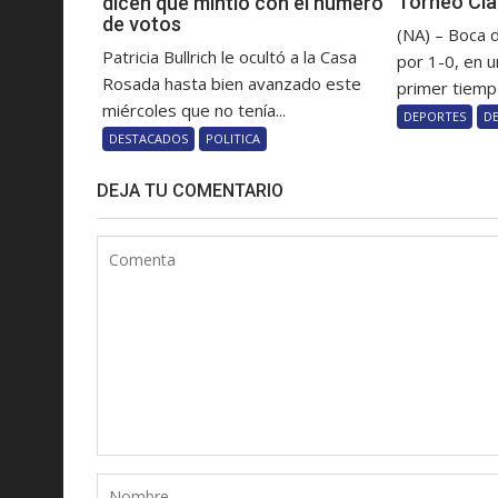
Torneo Cla
dicen que mintió con el número
de votos
(NA) – Boca 
Patricia Bullrich le ocultó a la Casa
por 1-0, en u
Rosada hasta bien avanzado este
primer tiempo
miércoles que no tenía...
DEPORTES
D
DESTACADOS
POLITICA
DEJA TU COMENTARIO