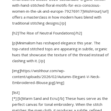
with-hand-stitched-floral-motifs-for-eco-conscious-
women-in-the-uk-and-europe-79276917]WishHour[/url]
offers a masterclass in how modern hues blend with
traditional stitching designs.[/p]
[h2]The Rise of Neutral Foundations[/h2]
[p]Minimalism has reshaped elegance this year. The
top-rated stitched tops are appearing in subtle, organic
hues that showcase the texture of the thread instead of
clashing with it. [/p]
[img]https://wishhour.com/wp-
content/uploads/2026/02/Autumn-Elegant-V-Neck-
Embroidered-Blouse.jpg[/img]
[list]
[*] [b]Warm Sand and Ecru:[/b] These hues serve as the
perfect canvas for tonal embroidery. When the stitch
matches the main cloth, it produces a subtle, refined