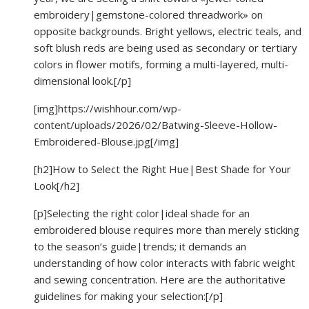
embroidery|gemstone-colored threadwork» on
opposite backgrounds. Bright yellows, electric teals, and
soft blush reds are being used as secondary or tertiary
colors in flower motifs, forming a multi-layered, multi-
dimensional look.[/p]
[img]https://wishhour.com/wp-
content/uploads/2026/02/Batwing-Sleeve-Hollow-
Embroidered-Blouse.jpg[/img]
[h2]How to Select the Right Hue|Best Shade for Your
Look[/h2]
[p]Selecting the right color|ideal shade for an
embroidered blouse requires more than merely sticking
to the season’s guide|trends; it demands an
understanding of how color interacts with fabric weight
and sewing concentration. Here are the authoritative
guidelines for making your selection:[/p]