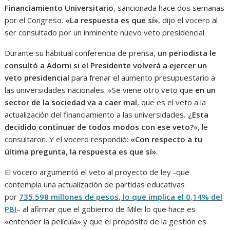
Financiamiento Universitario
, sancionada hace dos semanas
por el Congreso.
«La respuesta es que sí»
, dijo el vocero al
ser consultado por un inminente nuevo veto presidencial.
Durante su habitual conferencia de prensa,
un periodista le
consultó a Adorni si el Presidente volverá a ejercer un
veto presidencial
para frenar el aumento presupuestario a
las universidades nacionales. «Se viene otro veto que
en un
sector de la sociedad va a caer mal
, que es el veto a la
actualización del financiamiento a las universidades
. ¿Esta
decidido continuar de todos modos con ese veto?
«, le
consultaron. Y el vocero respondió:
«Con respecto a tu
última pregunta, la respuesta es que sí»
.
El vocero argumentó el veto al proyecto de ley -que
contempla una actualización de partidas educativas
por
735.598 millones de pesos, lo que implica el 0,14% del
PBI
– al afirmar que el gobierno de Milei lo que hace es
«entender la película» y que el propósito de la gestión es