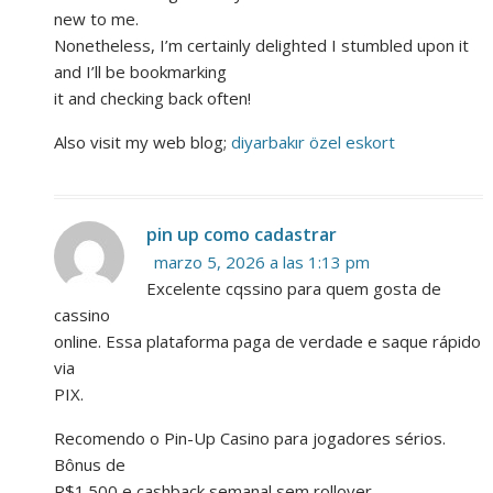
new to me.
Nonetheless, I’m certainly delighted I stumbled upon it
and I’ll be bookmarking
it and checking back often!
Also visit my web blog;
diyarbakır özel eskort
pin up como cadastrar
marzo 5, 2026 a las 1:13 pm
Excelente cqssino para quem gosta de
cassino
online. Essa plataforma paga de verdade e saque rápido
via
PIX.
Recomendo o Pin-Up Casino para jogadores sérios.
Bônus de
R$1.500 e cashback semanal sem rollover.