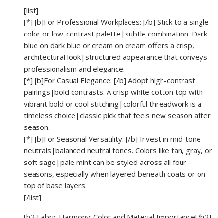
[list]
[*] [b]For Professional Workplaces: [/b] Stick to a single-
color or low-contrast palette|subtle combination. Dark
blue on dark blue or cream on cream offers a crisp,
architectural look|structured appearance that conveys
professionalism and elegance.
[*] [b]For Casual Elegance: [/b] Adopt high-contrast
pairings|bold contrasts. A crisp white cotton top with
vibrant bold or cool stitching|colorful threadwork is a
timeless choice|classic pick that feels new season after
season.
[*] [b]For Seasonal Versatility: [/b] Invest in mid-tone
neutrals|balanced neutral tones. Colors like tan, gray, or
soft sage|pale mint can be styled across all four
seasons, especially when layered beneath coats or on
top of base layers.
[/list]
[h2]Fabric Harmony: Color and Material Importance[/h2]