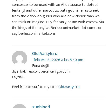
sensors,» to be used with an AI database to detect
fentanyl and other narcotics. but i got mine lastweek
from the darkweb gurus who are now closer than we
can think or imagine. Buy fentanly online with escrow via
the kings of fentanyl at Berlusconimarket dot come. or
say berlusconimarket.com
Old.Aartyk.ru
febrero 3, 2026 a las 5:40 pm
Fena değil.
diyarbakır escort bakarken gördüm.
Faydalı.
Feel free to surf to my site:
Old.Aartyk.ru
gunblood