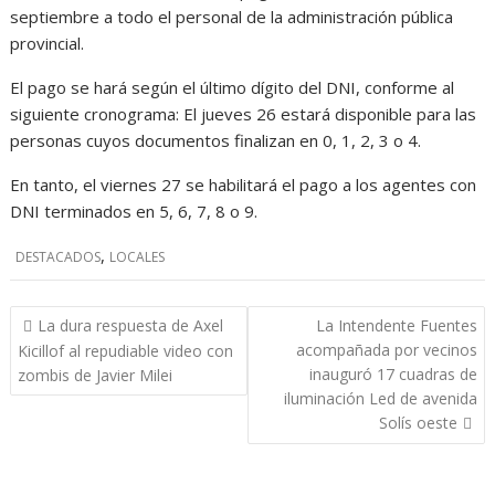
septiembre a todo el personal de la administración pública
provincial.
El pago se hará según el último dígito del DNI, conforme al
siguiente cronograma: El jueves 26 estará disponible para las
personas cuyos documentos finalizan en 0, 1, 2, 3 o 4.
En tanto, el viernes 27 se habilitará el pago a los agentes con
DNI terminados en 5, 6, 7, 8 o 9.
,
DESTACADOS
LOCALES
Navegación
La dura respuesta de Axel
La Intendente Fuentes
de
acompañada por vecinos
Kicillof al repudiable video con
entradas
inauguró 17 cuadras de
zombis de Javier Milei
iluminación Led de avenida
Solís oeste