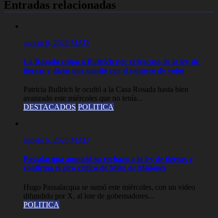
Entradas relacionadas
agosto 6, 2026
MAD
La Rosada culpa a Bullrich por el fracaso de la ley de
tierras y dicen que mintió con el número de votos
Patricia Bullrich le ocultó a la Casa Rosada hasta bien
avanzado este miércoles que no tenía...
DESTACADOS
POLITICA
agosto 6, 2026
MAD
Passalacqua anunció su rechazo a la ley de tierras y
confirma el giro crítico de Milei de Misiones
Hugo Passalacqua se sumó este miércoles, con un video
difundido por X, al lote de gobernadores...
POLITICA