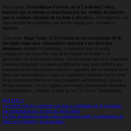
Por su parte,
Maximiliano Ferraro, de la Coalición Cívica,
lamentó que el debate se manchara por los «baldes de mierda»
que se estaban «tirando de un lado y del otro». «
Terminemos con
esta cuestión de carancheo que me da vergüenza», reclamó el
legilador.
A su turno,
Hugo Yasky (UP) rechazó la caracterización de lo
sucedido como una «sistemática violación a los derechos
humanos»
durante la pandemia, y consideró que no podía
compararse esa situación «con el terrorismo de Estado y el
genocidio» de la dictadura militar. «Es necesario que en la Argentina
rindamos homenaje a quienes perdieron la vida, pero también que
hagamos un reconocimiento expreso a aquellos que en función de la
tarea que desarrollaban y como un imperativo solidario con el resto
de la comunidad dieron su vida trabajando en hospitales, salas de
terapia intensiva y en los lugares para seguir produciendo alimentos
y combustibles», continuó el líder de la CTA de los Trabajadores.
POLITICA
Navegación
La policía volvió a reprimir con gases a jubilados en el Congreso
que protestaban por el veto de Javier Milei
de
La Dra. Rodríguez brindo una conferencia sobre «Gobernanza de
entradas
datos en el trabajo y la economía»