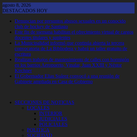
Saltar
agosto 8, 2026
al
DESTACADOS HOY
contenido
Denuncian por presuntos abusos sexuales en un conocido
club de hockey de Santiago
Este fin de ssemana habilitan el ofrecimiento virtual de cargos
docentes titulares y suplentes
La Municipalidad informó que continúa abierta la tercera
convocatoria de La Bibliodera y habrá un taller gratuito de
escritura
Realizan trabajos de mantenimiento de calles con hormigón
en los barrios Aeropuerto, Vinalar, Juan XXIII y Néstor
Kirchner
El Gobernador Elias Suárez convocó a una reunión de
Gabinete ampliada en Casa de Gobierno
SECCIONES DE NOTICIAS
LOCALES
INTERIOR
JUDICIALES
POLICIALES
POLITICA
SOCIEDAD