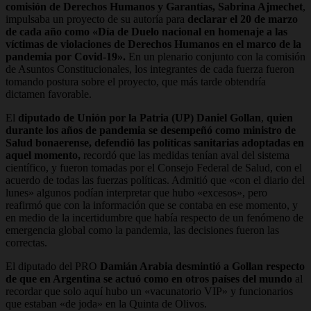
comisión de Derechos Humanos y Garantías, Sabrina Ajmechet
,
impulsaba un proyecto de su autoría para
declarar el 20 de marzo
de cada año como «Día de Duelo nacional en homenaje a las
víctimas de violaciones de Derechos Humanos en el marco de la
pandemia por Covid-19».
En un plenario conjunto con la comisión
de Asuntos Constitucionales, los integrantes de cada fuerza fueron
tomando postura sobre el proyecto, que más tarde obtendría
dictamen favorable.
El
diputado de Unión por la Patria (UP) Daniel Gollan
,
quien
durante los años de pandemia se desempeñó como ministro de
Salud bonaerense, defendió las políticas sanitarias adoptadas en
aquel momento,
recordó que las medidas tenían aval del sistema
científico, y fueron tomadas por el Consejo Federal de Salud, con el
acuerdo de todas las fuerzas políticas. Admitió que «con el diario del
lunes» algunos podían interpretar que hubo «excesos», pero
reafirmó que con la información que se contaba en ese momento, y
en medio de la incertidumbre que había respecto de un fenómeno de
emergencia global como la pandemia, las decisiones fueron las
correctas.
El diputado del PRO
Damián Arabia desmintió a Gollan respecto
de que en Argentina se actuó como en otros países del mundo
al
recordar que solo aquí hubo un «vacunatorio VIP» y funcionarios
que estaban «de joda» en la Quinta de Olivos.