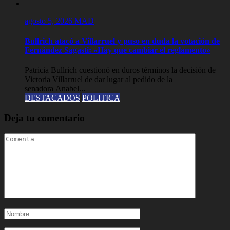
agosto 5, 2026
MAD
Bullrich atacó a Villarruel y puso en duda la votación de
Fernández Sagasti: «Hay que cambiar el reglamento»
Patricia Bullrich cuestionó en duros términos la decisión de
Victoria Villarruel de dar lugar al pedido de la
senadora Anabel...
DESTACADOS
POLITICA
Deja tu comentario