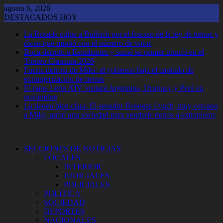
Saltar
agosto 6, 2026
al
DESTACADOS HOY
contenido
La Rosada culpa a Bullrich por el fracaso de la ley de tierras y
dicen que mintió con el número de votos
Boca derrotó a Estudiantes y sumó su primer triunfo en el
Torneo Clausura 2026
Fuerte derrota de Milei: el gobierno baja el capítulo de
extranjerización de tierras
El papa León XIV visitará Argentina, Uruguay y Perú en
noviembre
La tienen bien clara: El senador Benegas Lynch, muy cercano
a Milei, armó una sociedad para venderle tierras a extranjeros
SECCIONES DE NOTICIAS
LOCALES
INTERIOR
JUDICIALES
POLICIALES
POLITICA
SOCIEDAD
DEPORTES
NACIONALES