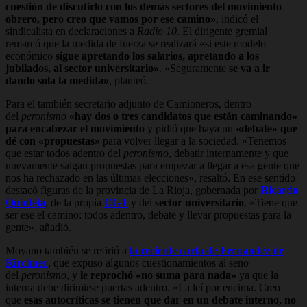
cuestión de discutirlo con los demás sectores del movimiento
obrero, pero creo que vamos por ese camino»
, indicó el
sindicalista en declaraciones a
Radio 10
. El dirigente gremial
remarcó que la medida de fuerza se realizará «si este modelo
económico
sigue apretando los salarios, apretando a los
jubilados, al sector universitario»
. «Seguramente
se va a ir
dando sola la medida»
, planteó.
Para el también secretario adjunto de Camioneros, dentro
del
peronismo
«hay dos o tres candidatos que están caminando»
para encabezar el movimiento
y pidió que haya un
«debate» que
dé con «propuestas»
para volver llegar a la sociedad. «Tenemos
que estar todos adentro del
peronismo
, debatir internamente y que
nuevamente salgan propuestas para empezar a llegar a esa gente que
nos ha rechazado en las últimas elecciones», resaltó. En ese sentido
destacó figuras de la provincia de La Rioja, gobernada por
Ricardo
Quintela
, de la propia
CGT
y del
sector
universitario
.
«Tiene que
ser ese el camino: todos adentro, debate y llevar propuestas para la
gente», añadió.
Moyano también se refirió a
la reciente carta de Fernández de
Kirchner
, que expuso algunos cuestionamientos al seno
del
peronismo
, y
le reprochó «no suma para nada»
ya que la
interna debe dirimirse puertas adentro. «La leí por encima. Creo
que
esas autocríticas se tienen que dar en un debate interno, no