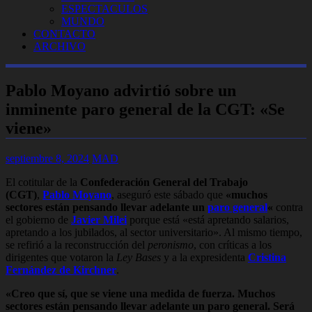
ESPECTACULOS
MUNDO
CONTACTO
ARCHIVO
Pablo Moyano advirtió sobre un
inminente paro general de la CGT: «Se
viene»
septiembre 8, 2024
MAD
El cotitular de la
Confederación General del Trabajo
(CGT)
,
Pablo Moyano
, aseguró este sábado que
«muchos
sectores están pensando llevar adelante un
paro general
«
contra
el gobierno de
Javier Milei
porque está «está apretando salarios,
apretando a los jubilados, al sector universitario». Al mismo tiempo,
se refirió a la reconstrucción del
peronismo
, con críticas a los
dirigentes que votaron la
Ley Bases
y a la expresidenta
Cristina
Fernández de Kirchner
.
«Creo que sí, que se viene una medida de fuerza. Muchos
sectores están pensando llevar adelante un paro general. Será