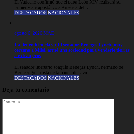
El Vaticano confirmó que el papa León XIV realizará su
primer viaje apostólico a América del...
DESTACADOS
NACIONALES
agosto 6, 2026
MAD
La tienen bien clara: El senador Benegas Lynch, muy
cercano a Milei, armó una sociedad para venderle tierras
a extranjeros
El senador libertario Joaquín Benegas Lynch, hermano de
Bertie y guitarrista de la banda de Javier...
DESTACADOS
NACIONALES
Deja tu comentario