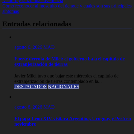
Maduro y lanzó una advertencia
de
Cómo reconocer al mosquito del dengue y cuáles son sus principales
entradas
síntomas
Entradas relacionadas
agosto 6, 2026
MAD
Fuerte derrota de Milei: el gobierno baja el capítulo de
extranjerización de tierras
Javier Milei tuvo que bajar este miércoles el capítulo de
extranjerización de tierras contemplado en la...
DESTACADOS
NACIONALES
agosto 6, 2026
MAD
El papa León XIV visitará Argentina, Uruguay y Perú en
noviembre