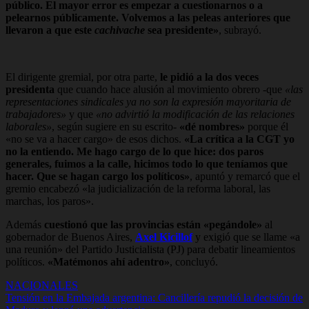
público. El mayor error es empezar a cuestionarnos o a
pelearnos públicamente. Volvemos a las peleas anteriores que
llevaron a que este
cachivache
sea presidente»
, subrayó.
El dirigente gremial, por otra parte,
le pidió a la dos veces
presidenta
que cuando hace alusión al movimiento obrero -que
«las
representaciones sindicales ya no son la expresión mayoritaria de
trabajadores»
y que
«no advirtió la modificación de las relaciones
laborales»
, según sugiere
en su escrito-
«dé nombres»
porque él
«no se va a hacer cargo» de esos dichos.
«La crítica a la CGT yo
no la entiendo. Me hago cargo de lo que hice: dos paros
generales, fuimos a la calle, hicimos todo lo que teníamos que
hacer. Que se hagan cargo los políticos»
, apuntó y remarcó que el
gremio encabezó «la judicialización de la reforma laboral, las
marchas, los paros».
Además
cuestionó que las provincias están «pegándole»
al
gobernador de Buenos Aires,
Axel Kicillof
y exigió que se llame «a
una reunión» del Partido Justicialista (PJ) para debatir lineamientos
políticos.
«Matémonos ahí adentro»
, concluyó.
NACIONALES
Navegación
Tensión en la Embajada argentina: Cancillería repudió la decisión de