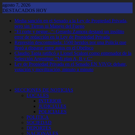
Saltar
agosto 7, 2026
al
DESTACADOS HOY
contenido
Media sanción en el Senado a la Ley de Propiedad Privada,
pero sin Tierras ni Manejo del Fuego
"El corte y pegue...": Gerardo Zamora destapó un insólito
error de redacción en la Ley de Propiedad Privada
Represión descontrolada: 1500 heridos por una Policía que
llegó a disparar entre autos en el Obelisco
Claudio Tapia ratificó a Lionel Scaloni como entrenador de la
Selección Argentina: "Mi plan A, B y C"
Ley de Propiedad Privada en el Senado EN VIVO: debate,
votación y movilización, minuto a minuto
SECCIONES DE NOTICIAS
LOCALES
INTERIOR
JUDICIALES
POLICIALES
POLITICA
SOCIEDAD
DEPORTES
NACIONALES