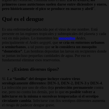
primeros casos autóctonos suelen darse entre diciembre y enero,
pero históricamente el pico se produce en marzo y abril
”.
Qué es el dengue
Es una enfermedad producida por el virus de ese nombre. Está
presente en las regiones tropicales y subtropicales del planeta y cada
vez en más países. Lo transmiten los
mosquitos
Aedes
,
principalmente el
Aedes aegypti
, que
se cría en entornos urbanos
o semiurbanos
, a tal punto que
se lo considera un mosquito
“doméstico”
. Las hembras depositan las larvas en recipientes donde
se juntan incluso pequeñas cantidades de agua. Por eso es
fundamental eliminar esos reservorios.
¿Existen diversos tipos?
Sí.
La “familia” del dengue incluye cuatro virus
serológicamente diferentes: DEN-1, DEN-2, DEN-3 y DEN-4
.
La infección por uno de ellos deja
protección permanente
contra
ese, pero no contra los demás, por lo que
es posible volver a
infectarse en la misma o sucesivas temporadas si el serotipo
circulante cambia
. Infectarse con dos serotipos diferentes aumenta
el riesgo de padecer dengue grave.