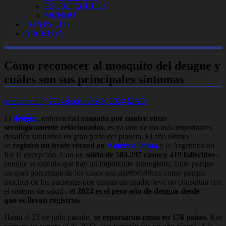
ESPECTACULOS
MUNDO
CONTACTO
ARCHIVO
Cómo reconocer al mosquito del dengue y
cuáles son sus principales síntomas
septiembre 8, 2024
septiembre 8, 2024
MAD
El
dengue
, enfermedad
causada por cuatro virus
serológicamente relacionados
, es ya uno de los más importantes
desafíos sanitarios en gran parte del planeta. El año último
se
registró un brote récord en
América latina
y la Argentina no
fue la excepción. Con un
saldo de 583.297 casos y 419 fallecidos
-
aunque se calcula que hay un importante subregistro, tanto porque
un gran porcentaje de los casos son
asintomáticos
como porque
muchos de los pacientes que cursan un cuadro leve no consultan con
el sistema de salud-,
el 2024 es el peor año de dengue desde
que se llevan registros.
Hasta el 23 de julio pasado,
se reportaron casos en 176 países
. Ese