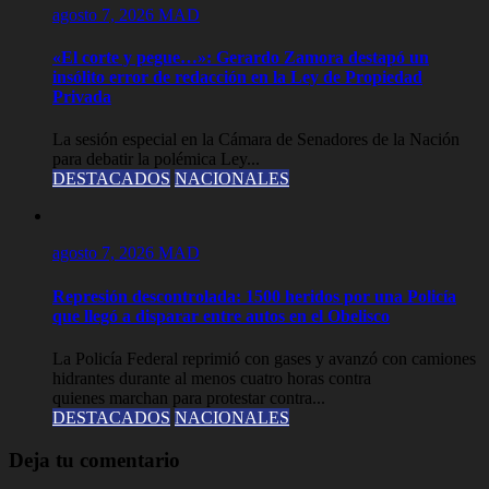
agosto 7, 2026
MAD
«El corte y pegue…»: Gerardo Zamora destapó un
insólito error de redacción en la Ley de Propiedad
Privada
La sesión especial en la Cámara de Senadores de la Nación
para debatir la polémica Ley...
DESTACADOS
NACIONALES
agosto 7, 2026
MAD
Represión descontrolada: 1500 heridos por una Policía
que llegó a disparar entre autos en el Obelisco
La Policía Federal reprimió con gases y avanzó con camiones
hidrantes durante al menos cuatro horas contra
quienes marchan para protestar contra...
DESTACADOS
NACIONALES
Deja tu comentario