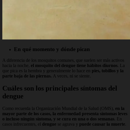
En qué momento y dónde pican
A diferencia de los mosquitos comunes, que suelen ser más activos
hacia la noche,
el mosquito del dengue tiene hábitos diurnos
. La
que pica es la hembra y generalmente lo hace en
pies, tobillos y la
parte baja de las piernas.
A veces, ni se siente.
Cuáles son los principales síntomas del
dengue
Como recuerda la Organización Mundial de la Salud (OMS),
en la
mayor parte de los casos, la enfermedad presenta síntomas leves
o incluso ningún síntoma, y se cura en una o dos semanas
. En
casos infrecuentes, el
dengue
se agrava y
puede causar la muerte
.