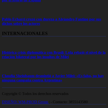
por el festejo de España
Pablo Echarri cruzó con dureza a Alejandro Fantino por sus
dichos sobre los actores
INTERNACIONALES
Histórica crisis diplomática con Brasil: Lula rebajó el nivel de la
relación bilateral por los insultos de Milei
Claudia Sheinbaum desmintió a Javier Milei: «Es falso, no hay
ninguna campaña contra Argentina»
Copyright © Todos los derechos reservados
DISEÑO: WM-PROD Group
|
- Contacto: 3855143580