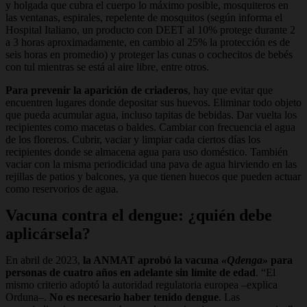
y holgada que cubra el cuerpo lo máximo posible, mosquiteros en
las ventanas, espirales, repelente de mosquitos (según informa el
Hospital Italiano, un producto con DEET al 10% protege durante 2
a 3 horas aproximadamente, en cambio al 25% la protección es de
seis horas en promedio) y proteger las cunas o cochecitos de bebés
con tul mientras se está al aire libre, entre otros.
Para prevenir la aparición de criaderos
, hay que evitar que
encuentren lugares donde depositar sus huevos. Eliminar todo objeto
que pueda acumular agua, incluso tapitas de bebidas. Dar vuelta los
recipientes como macetas o baldes. Cambiar con frecuencia el agua
de los floreros. Cubrir, vaciar y limpiar cada ciertos días los
recipientes donde se almacena agua para uso doméstico. También
vaciar con la misma periodicidad una pava de agua hirviendo en las
rejillas de patios y balcones, ya que tienen huecos que pueden actuar
como reservorios de agua.
Vacuna contra el dengue: ¿quién debe
aplicársela?
En abril de 2023,
la ANMAT aprobó la vacuna
«
Qdenga»
para
personas de cuatro años en adelante sin límite de edad
. “El
mismo criterio adoptó la autoridad regulatoria europea –explica
Orduna–.
No es necesario haber tenido dengue
. Las