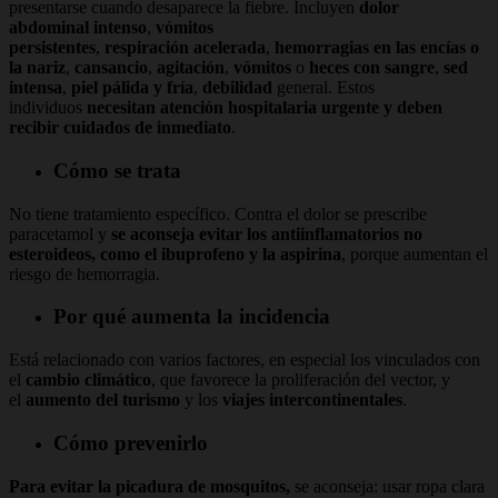
presentarse cuando desaparece la fiebre. Incluyen
dolor
abdominal
intenso
,
vómitos
persistentes
,
respiración
acelerada
,
hemorragias
en las encías o
la nariz
,
cansancio
,
agitación
,
vómitos
o
heces con sangre
,
sed
intensa
,
piel pálida y fría
,
debilidad
general. Estos
individuos
necesitan atención hospitalaria urgente y deben
recibir cuidados de inmediato
.
Cómo se trata
No tiene tratamiento específico. Contra el dolor se prescribe
paracetamol y
se aconseja evitar los antiinflamatorios no
esteroideos, como el ibuprofeno y la aspirina
, porque aumentan el
riesgo de hemorragia.
Por qué aumenta la incidencia
Está relacionado con varios factores, en especial los vinculados con
el
cambio climático
, que favorece la proliferación del vector, y
el
aumento del turismo
y los
viajes intercontinentales
.
Cómo prevenirlo
Para evitar la picadura de mosquitos,
se aconseja: usar ropa clara