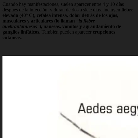
Cuando hay manifestaciones, suelen aparecer entre 4 y 10 días
después de la infección, y duran de dos a siete días. Incluyen
fiebre
elevada (40° C), cefalea intensa, dolor detrás de los ojos,
musculares y articulares (lo llaman
“la fiebre
quebrantahuesos”
), náuseas, vómitos y agrandamiento de
ganglios linfáticos
. También pueden aparecer
erupciones
cutáneas
.