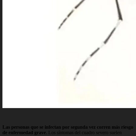
Las personas que se infectan por segunda vez corren más riesgo
de enfermedad grave
. Los síntomas del cuadro severo suelen