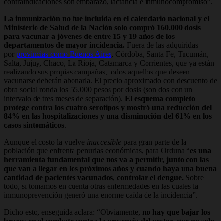
contraindicaciones son embarazo, lactancia e inmunocompromiso”.
La inmunización no fue incluida en el calendario nacional y el
Ministerio de Salud de la Nación solo compró 160.000 dosis
para vacunar a jóvenes de entre 15 y 19 años de los
departamentos de mayor incidencia.
Fuera de las adquiridas
por
provincias como Buenos Aires
, Córdoba, Santa Fe, Tucumán,
Salta, Jujuy, Chaco, La Rioja, Catamarca y Corrientes, que ya están
realizando sus propias campañas, todos aquellos que deseen
vacunarse deberán abonarla. El precio aproximado con descuento de
obra social ronda los 55.000 pesos por dosis (son dos con un
intervalo de tres meses de separación).
El esquema completo
protege contra los cuatro serotipos y mostró una reducción del
84% en las hospitalizaciones y una disminución del 61% en los
casos sintomáticos
.
Aunque el costo la vuelve
inaccesible
para gran parte de la
población que enfrenta penurias económicas, para Orduna “
es una
herramienta fundamental que nos va a permitir, junto con las
que van a llegar en los próximos años y cuando haya una buena
cantidad de pacientes vacunados
,
controlar el dengue.
Sobre
todo, si tomamos en cuenta otras enfermedades en las cuales la
inmunoprevención generó una enorme caída de la incidencia”.
Dicho esto, enseguida aclara: “Obviamente,
no hay que bajar los
brazos en el combate contra la presencia del vector, que no solo