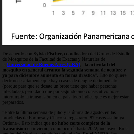
De acuerdo con
Sylvia Fischer,
coordinadora del Grupo de Estudio
de Mosquitos de la Facultad de Exactas y Naturales de
la
Universidad de Buenos Aires (UBA)
, “
la actividad del
mosquito en general arranca la segunda semana de octubre y
ya para diciembre aumenta en forma drástica
”. Esto no quiere
decir necesariamente que haya casos de dengue de inmediato
(porque para que se desate un brote tiene que haber personas
infectadas), pero dado que por segundo año consecutivo no se
interrumpió la transmisión en el país, todo indica que es mejor estar
preparados.
“Entre la última semana de julio y la última de agosto, en las
provincias de Formosa y Chaco se registraron 87 casos –subraya
Orduna–. Esto indica que
no hubo corte completo de la
transmisión
en invierno, como ocurría hasta 2022, inclusive. En la
región del Nordeste, continúa todo el año.
En el AMBA, los