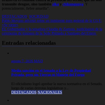
transmite dengue, sino también
zika
y
chikungunya
. Y
potencialmente, fiebre amarilla”.
DESTACADOS
,
SOCIEDAD
Navegación
Pablo Moyano advirtió sobre un inminente paro general de la CGT:
«Se viene»
de
EL Gobernador y la senadora Claudia de Zamora participaron de la
entradas
ceremonia de traspaso de la Sede Primada a Santiago del Estero
Entradas relacionadas
agosto 7, 2026
MAD
Media sanción en el Senado a la Ley de Propiedad
Privada, pero sin Tierras ni Manejo del Fuego
El oficialismo logró aprobar la nueva normativa en el Senado,
luego de varias derrotas legislativas y...
DESTACADOS
NACIONALES