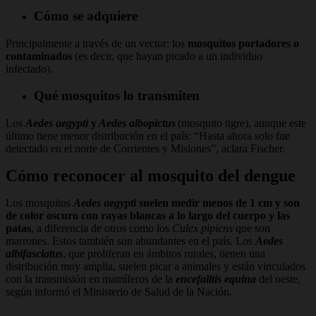
Cómo se adquiere
Principalmente a través de un vector: los
mosquitos portadores o
contaminados
(es decir, que hayan picado a un individuo
infectado).
Qué mosquitos lo transmiten
Los
Aedes aegypti
y
Aedes albopictus
(mosquito tigre), aunque este
último tiene menor distribución en el país: “Hasta ahora solo fue
detectado en el norte de Corrientes y Misiones”, aclara Fischer.
Cómo reconocer al mosquito del dengue
Los mosquitos
Aedes aegypti
suelen medir menos de 1 cm y son
de color oscuro con rayas blancas a lo largo del cuerpo y las
patas
, a diferencia de otros como los
Culex pipiens
que son
marrones. Estos también son abundantes en el país. Los
Aedes
albifasciatus
, que proliferan en ámbitos rurales, tienen una
distribución muy amplia, suelen picar a animales y están vinculados
con la transmisión en mamíferos de la
encefalitis equina
del oeste,
según informó el Ministerio de Salud de la Nación.