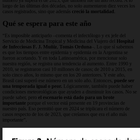
número ya supera el de 2023, que también fue un año récord. A lo
largo de las últimas dos décadas, no solo aumentaron diez veces los
casos registrados, sino que además
creció la mortalidad
.
Qué se espera para este año
“Es imposible anticiparlo –comenta el infectólogo y ex jefe del
Servicio de Medicina Tropical y Medicina del Viajero del
Hospital
de Infecciosas F. J. Muñiz
,
Tomás Orduna
–. Lo que sí sabemos
es que los tiempos entre epidemia y epidemia en la Argentina se
fueron acortando. Y en toda Latinoamérica, por mencionar solo
nuestra región, se registra una tendencia al aumento. Entre 1990 y
2010, se registraron casi 10 millones de casos; de 2010 a 2015, en
solo cinco años, lo mismo que en los 20 anteriores. Y este año,
Brasil casi superó ese número en un solo año. Entonces,
puede ser
una temporada igual o peor.
Lógicamente, también puede haber
condiciones meteorológicas que ayuden a disminuir los casos. No se
puede saber, pero
el escenario está dado para un brote
importante
porque el vector está presente en 19 provincias de
nuestro país. Eso permitió que en 2024 se triplicara el número de
casos respecto de los de 2023, que creíamos que era el año más
importante”.