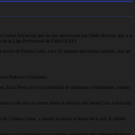
alta contra Advíncula que no fue sancionada por Darío Herrera, que a la
a de la Liga Profesional de Fútbol (LPF).
 través de Edwin Cetré, a los 35 minutos del mismo período, tras ser
ensor Federico Fernández.
ad, Enzo Pérez tuvo la posibilidad de adelantar a Estudiantes, cuando
ano Lollo tras un centro desde la derecha del lateral Luis Advincula
o de Cristian Lema y mandó la pelota al fondo de la red. El árbitro
ménez para Estudiantes por posición adelantada del defensor Federico