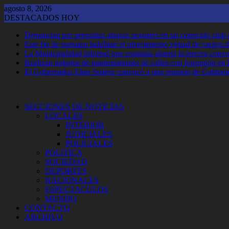
Saltar
agosto 8, 2026
al
DESTACADOS HOY
contenido
Denuncian por presuntos abusos sexuales en un conocido club
Este fin de ssemana habilitan el ofrecimiento virtual de cargos d
La Municipalidad informó que continúa abierta la tercera convoca
Realizan trabajos de mantenimiento de calles con hormigón en 
El Gobernador Elias Suárez convocó a una reunión de Gabinet
SECCIONES DE NOTICIAS
LOCALES
INTERIOR
JUDICIALES
POLICIALES
POLITICA
SOCIEDAD
DEPORTES
NACIONALES
ESPECTACULOS
MUNDO
CONTACTO
ARCHIVO