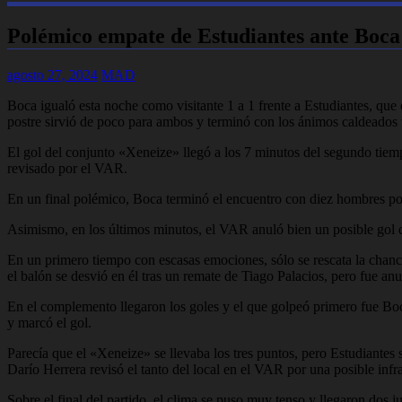
Polémico empate de Estudiantes ante Boca
agosto 27, 2024
MAD
Boca igualó esta noche como visitante 1 a 1 frente a Estudiantes, que 
postre sirvió de poco para ambos y terminó con los ánimos caldeados 
El gol del conjunto «Xeneize» llegó a los 7 minutos del segundo tiem
revisado por el VAR.
En un final polémico, Boca terminó el encuentro con diez hombres por
Asimismo, en los últimos minutos, el VAR anuló bien un posible gol 
En un primero tiempo con escasas emociones, sólo se rescata la chance
el balón se desvió en él tras un remate de Tiago Palacios, pero fue an
En el complemento llegaron los goles y el que golpeó primero fue Boc
y marcó el gol.
Parecía que el «Xeneize» se llevaba los tres puntos, pero Estudiantes 
Darío Herrera revisó el tanto del local en el VAR por una posible infr
Sobre el final del partido, el clima se puso muy tenso y llegaron do