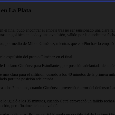
 en La Plata
en el final pudo encontrar el empate tras no ser sansionado una clara f
tras un gol bien anulado y una expulsión, válido por la duodécima fech
po, por medio de Milton Giménez, mientras que el «Pincha» lo empató a
 la expulsión del propio Giménez en el final.
de Luciano Giménez para Estudiantes, por posición adelantada del def
 más clara para el anfitrión, cuando a los 40 minutos de la primera mit
ulado por una posición adelantada.
a a los 7 minutos, cuando Giménez aprovechó el error del defensor Luci
se lo igualó a los 35 minutos, cuando Cetré aprovechó un fallido rechaz
acción, pero finalmente lo convalidó.
s jugadas polémicas. Primero el VAR anuló un posible gol de Luciano Gi