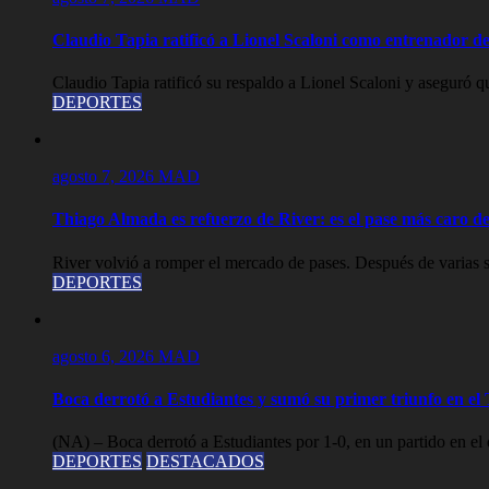
Claudio Tapia ratificó a Lionel Scaloni como entrenador de
Claudio Tapia ratificó su respaldo a Lionel Scaloni y aseguró qu
DEPORTES
agosto 7, 2026
MAD
Thiago Almada es refuerzo de River: es el pase más caro de 
River volvió a romper el mercado de pases. Después de varias s
DEPORTES
agosto 6, 2026
MAD
Boca derrotó a Estudiantes y sumó su primer triunfo en e
(NA) – Boca derrotó a Estudiantes por 1-0, en un partido en el 
DEPORTES
DESTACADOS