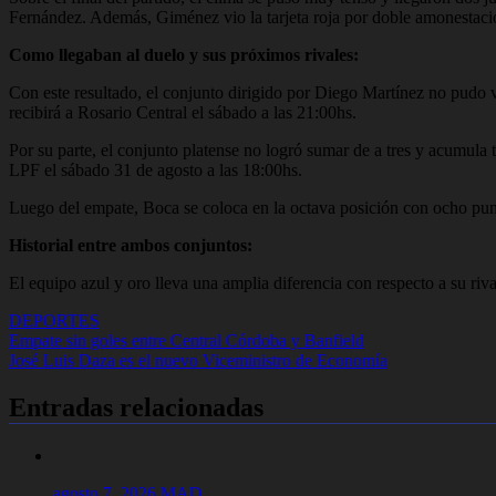
Fernández. Además, Giménez vio la tarjeta roja por doble amonestació
Como llegaban al duelo y sus próximos rivales:
Con este resultado, el conjunto dirigido por Diego Martínez no pudo 
recibirá a Rosario Central el sábado a las 21:00hs.
Por su parte, el conjunto platense no logró sumar de a tres y acumula 
LPF el sábado 31 de agosto a las 18:00hs.
Luego del empate, Boca se coloca en la octava posición con ocho pun
Historial entre ambos conjuntos:
El equipo azul y oro lleva una amplia diferencia con respecto a su ri
DEPORTES
Navegación
Empate sin goles entre Central Córdoba y Banfield
José Luis Daza es el nuevo Viceministro de Economía
de
entradas
Entradas relacionadas
agosto 7, 2026
MAD