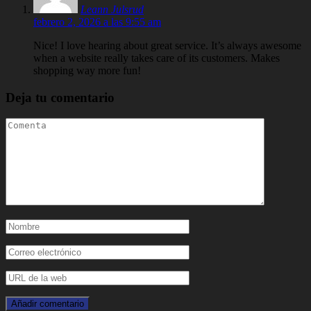
Leann Julsrud
febrero 2, 2026 a las 9:55 am
Nice! I love hearing about great service. It’s always awesome
when a website really takes care of its customers. Makes
shopping way more fun!
Deja tu comentario