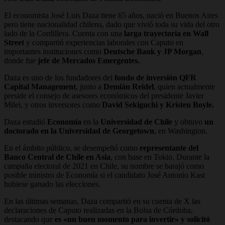
El economista José Luis Daza tiene 65 años, nació en Buenos Aires
pero tiene nacionalidad chilena, dado que vivió toda su vida del otro
lado de la Cordillera. Cuenta con una
larga trayectoria en Wall
Street
y compartió experiencias laborales con Caputo en
importantes instituciones como
Deutsche Bank y JP Morgan
,
donde fue
jefe de Mercados Emergentes.
Daza es uno de los fundadores del
fondo de inversión QFR
Capital Management
, junto a
Demián Reidel
, quien actualmente
preside el consejo de asesores económicos del presidente Javier
Milei, y otros inversores como
David Sekiguchi y Kristen Boyle.
Daza estudió
Economía
en la
Universidad de Chile
y obtuvo
un
doctorado en la Universidad de Georgetown
, en Washington.
En el ámbito público, se desempeñó como
representante del
Banco Central de Chile en Asia
, con base en Tokio. Durante la
campaña electoral de 2021 en Chile, su nombre se barajó como
posible ministro de Economía si el candidato José Antonio Kast
hubiese ganado las elecciones.
En las últimas semanas, Daza compartió en su cuenta de X las
declaraciones de Caputo realizadas en la Bolsa de Córdoba,
destacando que
es «un buen momento para invertir» y solicitó