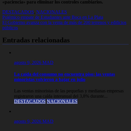
«paciencia» para eliminar los controles cambiarios.
DESTACADOS
,
NACIONALES
Navegación
Polémico empate de Estudiantes ante Boca en La Plata
El Gobierno avanza con la venta de más de 200 terrenos y edificios
de
públicos
entradas
Entradas relacionadas
agosto 9, 2026
MAD
La caída del consumo no encuentra piso: las ventas
minoristas volvieron a bajar en julio
Las ventas minoristas de las pequeñas y medianas empresas
registraron una caída interanual del 3,8% durante...
DESTACADOS
NACIONALES
agosto 9, 2026
MAD