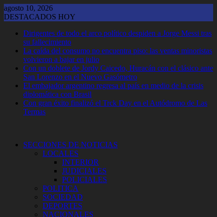
Saltar
agosto 10, 2026
al
DESTACADOS HOY
contenido
Dirigentes de todo el arco político despiden a Jorge Messi tras
su fallecimiento
La caída del consumo no encuentra piso: las ventas minoristas
volvieron a bajar en julio
Con un doblete de Jordy Caicedo, Huracán con el clásico ante
San Lorenzo en el Nuevo Gasómetro
El embajador argentino regresa al país en medio de la crisis
diplomática con Brasil
Con gran éxito finalizó el Trck Day en el Autódromo de Las
Termas
SECCIONES DE NOTICIAS
LOCALES
INTERIOR
JUDICIALES
POLICIALES
POLITICA
SOCIEDAD
DEPORTES
NACIONALES