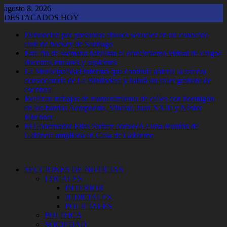
Saltar
agosto 8, 2026
al
DESTACADOS HOY
contenido
Denuncian por presuntos abusos sexuales en un conocido
club de hockey de Santiago
Este fin de ssemana habilitan el ofrecimiento virtual de cargos
docentes titulares y suplentes
La Municipalidad informó que continúa abierta la tercera
convocatoria de La Bibliodera y habrá un taller gratuito de
escritura
Realizan trabajos de mantenimiento de calles con hormigón
en los barrios Aeropuerto, Vinalar, Juan XXIII y Néstor
Kirchner
El Gobernador Elias Suárez convocó a una reunión de
Gabinete ampliada en Casa de Gobierno
SECCIONES DE NOTICIAS
LOCALES
INTERIOR
JUDICIALES
POLICIALES
POLITICA
SOCIEDAD