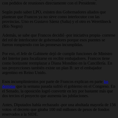
con pedidos de reuniones directamente con el Presidente.
Según pudo saber LPO, existen dos Gobernadores aliados que
plantean que Francos ya no sirve como interlocutor con las
provincias. Uno es Gustavo Sáenz (Salta) y el otro es Weretilneck
(Río Negro)
Además, se sabe que Francos decidió -por iniciativa propia- correrse
del rol de interlocutor de gobernadores porque esos puentes se
fueron rompiendo con las promesas incumplidas.
Por eso, el Jefe de Gabinete dejó de cumplir funciones de Ministro
del Interior para focalizarse en recibir embajadores. Francos tiene
como horizonte reemplazar a Diana Mondino en la Cancillería. En
sus proyecciones también existe un plan B: ser el embajador
argentino en Reino Unido.
Esos incumplimientos por parte de Francos explican en parte
las
derrotas
que la semana pasada sufrió el gobierno en el Congreso. En
el Senado, la oposición logró convertir en ley por bastante más que
dos tercios el proyecto que aumenta las jubilaciones.
Antes, Diputados había rechazado -por una abultada mayoría de 156
votos- el decreto que giraba 100 mil millones de pesos de fondos
reservados a la SIDE.