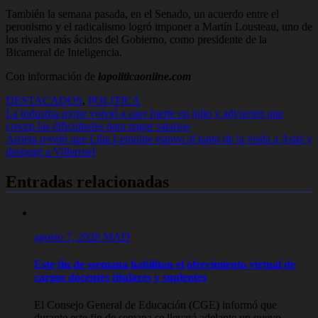
También la semana pasada, en el Senado, un acuerdo entre el
peronismo y el radicalismo logró imponer a Martín Lousteau, uno de
los rivales más ácidos del Gobierno, como presidente de la
Bicameral de Inteligencia.
Con información de
lapoliticaonline.com
DESTACADOS
,
POLITICA
Navegación
La industria pyme volvió a caer fuerte en julio y advierten que
crecen las dificultades para pagar salarios
de
Arrieta reveló que Lilia Lemoine estuvo al tanto de la visita a Astiz y
entradas
despegó a Villarruel
Entradas relacionadas
agosto 7, 2026
MAD
Este fin de ssemana habilitan el ofrecimiento virtual de
cargos docentes titulares y suplentes
El Consejo General de Educación (CGE) informó que
durante este fin de semana se llevará adelante un nuevo