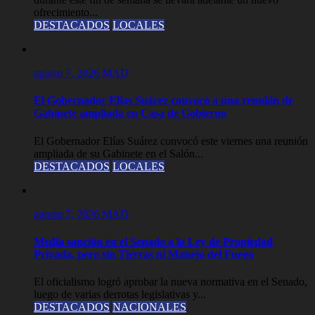
ofrecimiento...
DESTACADOS
LOCALES
agosto 7, 2026
MAD
El Gobernador Elias Suárez convocó a una reunión de
Gabinete ampliada en Casa de Gobierno
El Gobernador Elías Suárez convocó este viernes una reunión
ampliada de su Gabinete en el Salón...
DESTACADOS
LOCALES
agosto 7, 2026
MAD
Media sanción en el Senado a la Ley de Propiedad
Privada, pero sin Tierras ni Manejo del Fuego
El oficialismo logró aprobar la nueva normativa en el Senado,
luego de varias derrotas legislativas y...
DESTACADOS
NACIONALES