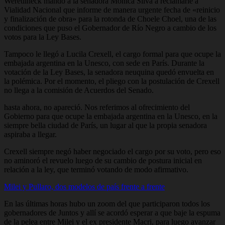
Weretilneck mandó a la senadora Mónica Silva a reclamarle a
Vialidad Nacional que informe de manera urgente fecha de «reinicio
y finalización de obra» para la rotonda de Choele Choel, una de las
condiciones que puso el Gobernador de Río Negro a cambio de los
votos para la Ley Bases.
Tampoco le llegó a Lucila Crexell, el cargo formal para que ocupe la
embajada argentina en la Unesco, con sede en París. Durante la
votación de la Ley Bases, la senadora neuquina quedó envuelta en
la polémica. Por el momento, el pliego con la postulación de Crexell
no llega a la comisión de Acuerdos del Senado.
hasta ahora, no apareció. Nos referimos al ofrecimiento del
Gobierno para que ocupe la embajada argentina en la Unesco, en la
siempre bella ciudad de París, un lugar al que la propia senadora
aspiraba a llegar.
Crexell siempre negó haber negociado el cargo por su voto, pero eso
no aminoró el revuelo luego de su cambio de postura inicial en
relación a la ley, que terminó votando de modo afirmativo.
Milei y Pullaro, dos modelos de país frente a frente
En las últimas horas hubo un zoom del que participaron todos los
gobernadores de Juntos y allí se acordó esperar a que baje la espuma
de la pelea entre Milei y el ex presidente Macri, para luego avanzar