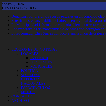
Saltar
agosto 8, 2026
al
DESTACADOS HOY
contenido
Denuncian por presuntos abusos sexuales en un conocido club
Este fin de ssemana habilitan el ofrecimiento virtual de cargos d
La Municipalidad informó que continúa abierta la tercera convoca
Realizan trabajos de mantenimiento de calles con hormigón en 
El Gobernador Elias Suárez convocó a una reunión de Gabinet
SECCIONES DE NOTICIAS
LOCALES
INTERIOR
JUDICIALES
POLICIALES
POLITICA
SOCIEDAD
DEPORTES
NACIONALES
ESPECTACULOS
MUNDO
CONTACTO
ARCHIVO