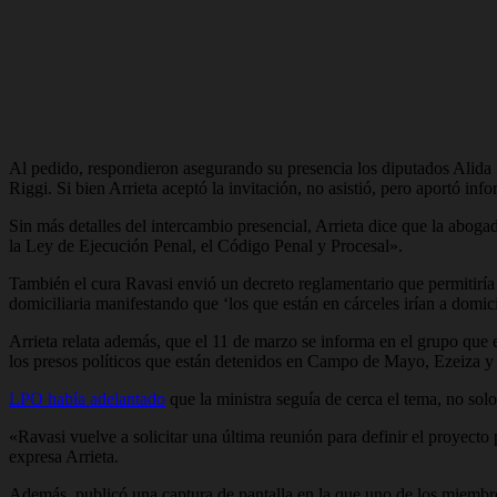
Al pedido, respondieron asegurando su presencia los diputados Alida 
Riggi. Si bien Arrieta aceptó la invitación, no asistió, pero aportó 
Sin más detalles del intercambio presencial, Arrieta dice que la abo
la Ley de Ejecución Penal, el Código Penal y Procesal».
También el cura Ravasi envió un decreto reglamentario que permitiría i
domiciliaria manifestando que ‘los que están en cárceles irían a domici
Arrieta relata además, que el 11 de marzo se informa en el grupo que e
los presos políticos que están detenidos en Campo de Mayo, Ezeiza 
LPO había adelantado
que la ministra seguía de cerca el tema, no solo
«Ravasi vuelve a solicitar una última reunión para definir el proyect
expresa Arrieta.
Además, publicó una captura de pantalla en la que uno de los miembr