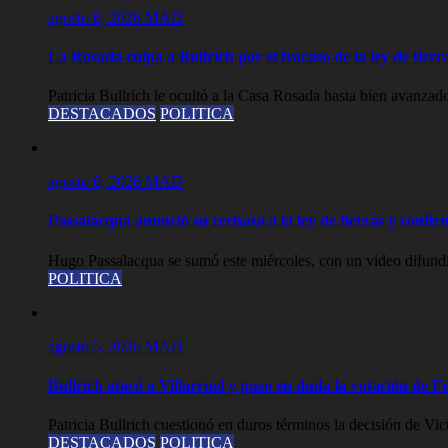
agosto 6, 2026
MAD
La Rosada culpa a Bullrich por el fracaso de la ley de tier
Patricia Bullrich le ocultó a la Casa Rosada hasta bien avanzado
DESTACADOS
POLITICA
agosto 6, 2026
MAD
Passalacqua anunció su rechazo a la ley de tierras y confirm
Hugo Passalacqua se sumó este miércoles, con un video difundid
POLITICA
agosto 5, 2026
MAD
Bullrich atacó a Villarruel y puso en duda la votación de
Patricia Bullrich cuestionó en duros términos la decisión de Vict
DESTACADOS
POLITICA