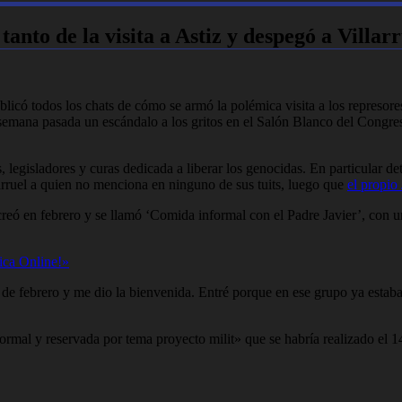
anto de la visita a Astiz y despegó a Villar
blicó todos los chats de cómo se armó la polémica visita a los represore
a semana pasada un escándalo a los gritos en el Salón Blanco del Congr
, legisladores y curas dedicada a liberar los genocidas. En particular 
arruel a quien no menciona en ninguno de sus tuits, luego que
el propio 
ó en febrero y se llamó ‘Comida informal con el Padre Javier’, con una 
tica Online!»
23 de febrero y me dio la bienvenida. Entré porque en ese grupo ya es
formal y reservada por tema proyecto milit» que se habría realizado el