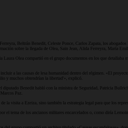
Ferreyra, Beltrán Benedit, Celeste Ponce, Carlos Zapata, los abogados
información sobre la llegada de Olea, Sain Jean, Alida Ferreyra, María 
gada Laura Olea compartió en el grupo documentos en los que detallaba 
ncluir a las causas de lesa humanidad dentro del régimen. «El proyecto 
lio y muchos obtendrían la libertad'», explicó.
l diputado Benedit habló con la ministra de Seguridad, Patricia Bullrich,
y Marcos Paz.
 de la visita a Ezeiza, sino también la estrategia legal para que los rep
o por el tema de los ancianos militares encarcelados o, como diría Lemoi
os del grupo compartió un archivo titulado «Causas escandalosas», dond