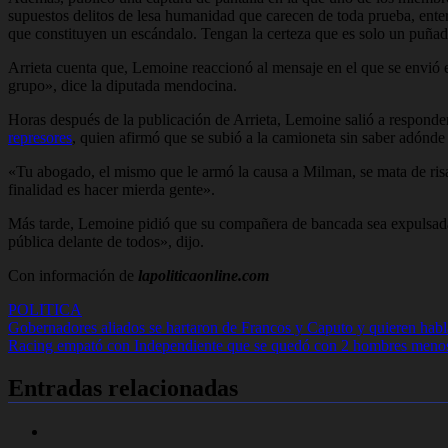
supuestos delitos de lesa humanidad que carecen de toda prueba, ente
que constituyen un escándalo. Tengan la certeza que es solo un puña
Arrieta cuenta que, Lemoine reaccionó al mensaje en el que se envió e
grupo», dice la diputada mendocina.
Horas después de la publicación de Arrieta, Lemoine salió a responder
represores
, quien afirmó que se subió a la camioneta sin saber adónde 
«Tu abogado, el mismo que le armó la causa a Milman, se mata de ris
finalidad es hacer mierda gente».
Más tarde, Lemoine pidió que su compañera de bancada sea expulsada 
pública delante de todos», dijo.
Con información de
lapoliticaonline.com
POLITICA
Navegación
Gobernadores aliados se hartaron de Francos y Caputo y quieren habla
Racing empató con Independiente que se quedó con 2 hombres menos 
de
entradas
Entradas relacionadas