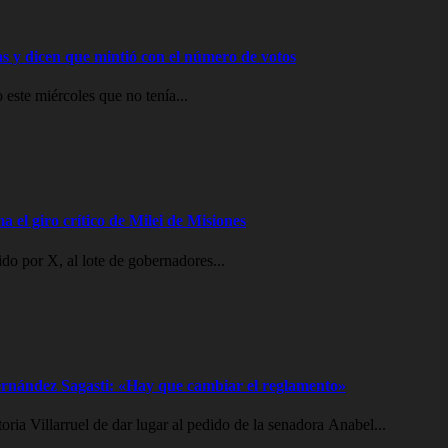
ras y dicen que mintió con el número de votos
 este miércoles que no tenía...
a el giro crítico de Milei de Misiones
o por X, al lote de gobernadores...
 Fernández Sagasti: «Hay que cambiar el reglamento»
oria Villarruel de dar lugar al pedido de la senadora Anabel...