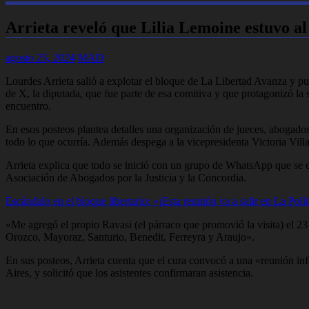
Arrieta reveló que Lilia Lemoine estuvo al t
agosto 25, 2024
MAD
Lourdes Arrieta salió a explotar el bloque de La Libertad Avanza y pu
de X, la diputada, que fue parte de esa comitiva y que protagonizó l
encuentro.
En esos posteos plantea detalles una organización de jueces, abogados
todo lo que ocurría. Además despega a la vicepresidenta Victoria Vill
Arrieta explica que todo se inició con un grupo de WhatsApp que se cre
Asociación de Abogados por la Justicia y la Concordia.
Escándalo en el bloque libertario: «¡Esta reunión va a salir en La Polí
«Me agregó el propio Ravasi (el párraco que promovió la visita) el 
Orozco, Mayoraz, Santurio, Benedit, Ferreyra y Araujo».
En sus posteos, Arrieta cuenta que el cura convocó a una «reunión in
Aires, y solicitó que los asistentes confirmaran asistencia.