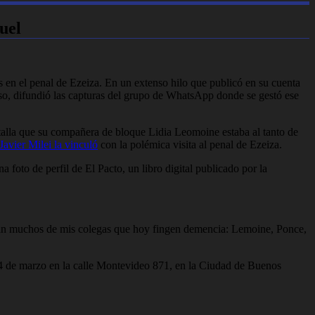
ruel
s en el penal de Ezeiza. En un extenso hilo que publicó en su cuenta
eso, difundió las capturas del grupo de WhatsApp donde se gestó ese
detalla que su compañera de bloque Lidia Leomoine estaba al tanto de
Javier Milei la vinculó
con la polémica visita al penal de Ezeiza.
foto de perfil de El Pacto, un libro digital publicado por la
taban muchos de mis colegas que hoy fingen demencia: Lemoine, Ponce,
 14 de marzo en la calle Montevideo 871, en la Ciudad de Buenos