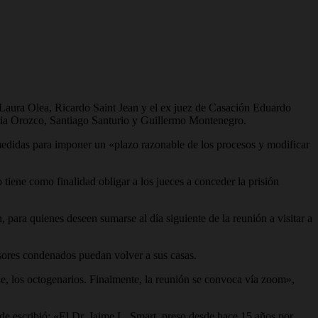
 Laura Olea, Ricardo Saint Jean y el ex juez de Casación Eduardo
Emilia Orozco, Santiago Santurio y Guillermo Montenegro.
medidas para imponer un «plazo razonable de los procesos y modificar
tiene como finalidad obligar a los jueces a conceder la prisión
 para quienes deseen sumarse al día siguiente de la reunión a visitar a
resores condenados puedan volver a sus casas.
ne, los octogenarios. Finalmente, la reunión se convoca vía zoom»,
e escribió: «El Dr. Jaime L. Smart, preso desde hace 15 años por