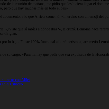
rado de la reunión de mañana, me pidió que les hiciera llegar el docume
do, pero que hay muchas más en todo el país».
l documento, a lo que Arrieta comentó: «Intervino con un emoji del pul
le: «¿Viste que sí sabías a dónde ibas?», la cruzó. Lemoine hace refere
se dirigían.
a por lo bajo. Fuiste 100% funcional al kirchnerismo», arremetió Lemo
de su cargo. «Para mí hay que pedir que sea expulsada de la Honorabl
r directo con Milei
en el Cilindro