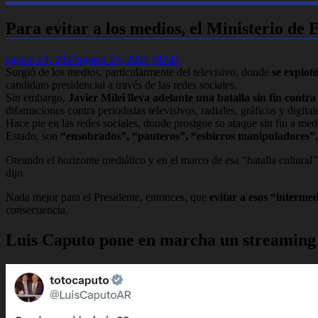
Para evitar a los medios, el Ministerio d
agosto 24, 2024
agosto 24, 2024
MAD
Surgió de los medios, particularmente del televisivo, donde
se explot
candidato presidencial a través de las redes sociales.
Sin embargo,
Javier Milei lleva adelante una batalla sin fin contra
difamaciones contra periodistas televisivos, radiales, gráficos y digital
Hace pie en las redes sociales, donde prosigue su ataque sin fin a med
Estado, son
“ensobrados”, “pauteros”, “esbirros manipuladores”, 
Oteando el horizonte mediático y en el marco de esa “batalla cultural
dijo.
Nada mejor para el Presidente, entonces, que
evitar a esos “interme
consecuencia.
Luis Caputo pone en marcha un streaming 