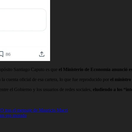
ropósito Santiago Caputo es que
el Ministerio de Economía anunció es
a cuenta oficial de esa cartera, lo que fue reproducido por
el ministr
entre el Gobierno y los usuarios de redes sociales,
eludiendo a los “in
O tras el mensaje de Mauricio Macri
e un ojo morado