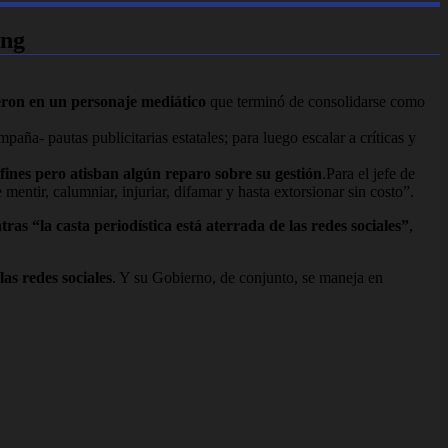
ing
ieron en un personaje mediático
que terminó de consolidarse como
aña- pautas publicitarias estatales; para luego escalar a críticas y
afines pero atisban algún reparo sobre su gestión
.Para el jefe de
mentir, calumniar, injuriar, difamar y hasta extorsionar sin costo”.
as “la casta periodística está aterrada de las redes sociales”
,
as redes sociales
. Y su Gobierno, de conjunto, se maneja en