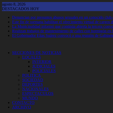
Saltar
agosto 8, 2026
al
DESTACADOS HOY
contenido
Denuncian por presuntos abusos sexuales en un conocido club
Este fin de ssemana habilitan el ofrecimiento virtual de cargos d
La Municipalidad informó que continúa abierta la tercera convoca
Realizan trabajos de mantenimiento de calles con hormigón en 
El Gobernador Elias Suárez convocó a una reunión de Gabinet
SECCIONES DE NOTICIAS
LOCALES
INTERIOR
JUDICIALES
POLICIALES
POLITICA
SOCIEDAD
DEPORTES
NACIONALES
ESPECTACULOS
MUNDO
CONTACTO
ARCHIVO