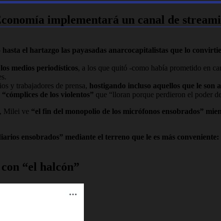
e Economía implementará un canal de stream
ó hasta el hartazgo las payasadas anarcocapitalistas que lo convirt
 los medios periodísticos
, a los que quitó -como había prometido en camp
es.
ios y trabajadores de prensa,
hostigando incluso aquellos que le son 
“cómplices de los violentos”
que “lloran porque perdieron el poder de 
”, Milei ve
“el fin del monopolio de los micrófonos ensobrados” mientr
diarios ensobrados” mediante el terreno que le es más conveniente: l
con “el halcón”