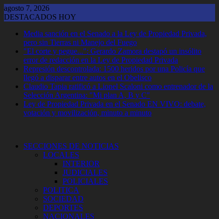
Saltar
agosto 7, 2026
al
DESTACADOS HOY
contenido
Media sanción en el Senado a la Ley de Propiedad Privada,
pero sin Tierras ni Manejo del Fuego
"El corte y pegue...": Gerardo Zamora destapó un insólito
error de redacción en la Ley de Propiedad Privada
Represión descontrolada: 1500 heridos por una Policía que
llegó a disparar entre autos en el Obelisco
Claudio Tapia ratificó a Lionel Scaloni como entrenador de la
Selección Argentina: "Mi plan A, B y C"
Ley de Propiedad Privada en el Senado EN VIVO: debate,
votación y movilización, minuto a minuto
SECCIONES DE NOTICIAS
LOCALES
INTERIOR
JUDICIALES
POLICIALES
POLITICA
SOCIEDAD
DEPORTES
NACIONALES