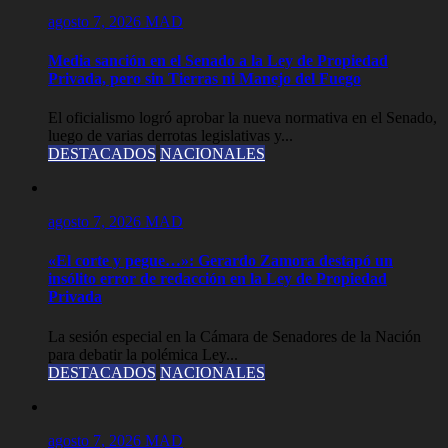
agosto 7, 2026
MAD
Media sanción en el Senado a la Ley de Propiedad
Privada, pero sin Tierras ni Manejo del Fuego
El oficialismo logró aprobar la nueva normativa en el Senado,
luego de varias derrotas legislativas y...
DESTACADOS
NACIONALES
agosto 7, 2026
MAD
«El corte y pegue…»: Gerardo Zamora destapó un
insólito error de redacción en la Ley de Propiedad
Privada
La sesión especial en la Cámara de Senadores de la Nación
para debatir la polémica Ley...
DESTACADOS
NACIONALES
agosto 7, 2026
MAD