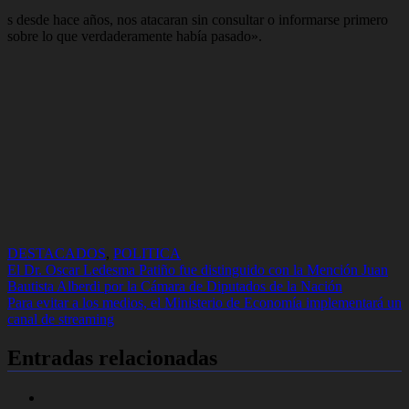
s desde hace años, nos atacaran sin consultar o informarse primero
sobre lo que verdaderamente había pasado».
DESTACADOS
,
POLITICA
Navegación
El Dr. Oscar Ledesma Patiño fue distinguido con la Mención Juan
Bautista Alberdi por la Cámara de Diputados de la Nación
de
Para evitar a los medios, el Ministerio de Economía implementará un
entradas
canal de streaming
Entradas relacionadas