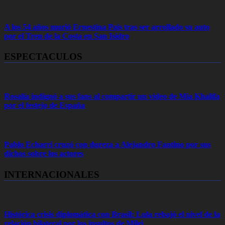
A los 54 años murió Ernestina Pais tras ser arrollado su auto
por el Tren de la Costa en San Isidro
ESPECTACULOS
Rosalía indignó a sus fans al compartir un video de Mia Khalifa
por el festejo de España
Pablo Echarri cruzó con dureza a Alejandro Fantino por sus
dichos sobre los actores
INTERNACIONALES
Histórica crisis diplomática con Brasil: Lula rebajó el nivel de la
relación bilateral por los insultos de Milei