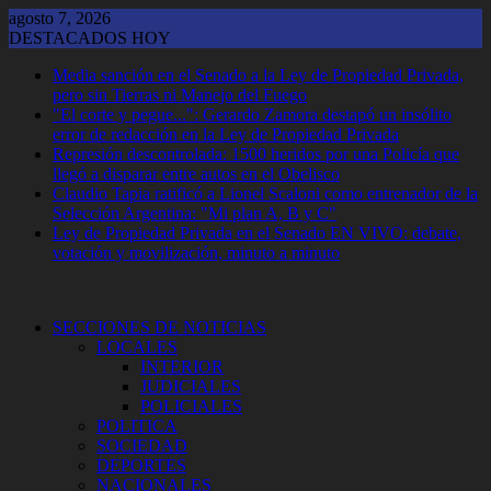
Saltar
agosto 7, 2026
al
DESTACADOS HOY
contenido
Media sanción en el Senado a la Ley de Propiedad Privada,
pero sin Tierras ni Manejo del Fuego
"El corte y pegue...": Gerardo Zamora destapó un insólito
error de redacción en la Ley de Propiedad Privada
Represión descontrolada: 1500 heridos por una Policía que
llegó a disparar entre autos en el Obelisco
Claudio Tapia ratificó a Lionel Scaloni como entrenador de la
Selección Argentina: "Mi plan A, B y C"
Ley de Propiedad Privada en el Senado EN VIVO: debate,
votación y movilización, minuto a minuto
SECCIONES DE NOTICIAS
LOCALES
INTERIOR
JUDICIALES
POLICIALES
POLITICA
SOCIEDAD
DEPORTES
NACIONALES