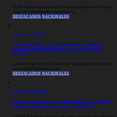
El oficialismo logró aprobar la nueva normativa en el Senado,
luego de varias derrotas legislativas y...
DESTACADOS
NACIONALES
agosto 7, 2026
MAD
«El corte y pegue…»: Gerardo Zamora destapó un
insólito error de redacción en la Ley de Propiedad
Privada
La sesión especial en la Cámara de Senadores de la Nación
para debatir la polémica Ley...
DESTACADOS
NACIONALES
agosto 7, 2026
MAD
Represión descontrolada: 1500 heridos por una Policía
que llegó a disparar entre autos en el Obelisco
La Policía Federal reprimió con gases y avanzó con camiones