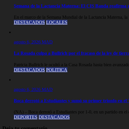
Semana de la Lactancia Materna: El CIS Banda reafirma su 
En el marco de la Semana Mundial de la Lactancia Materna, la M
DESTACADOS
LOCALES
agosto 6, 2026
MAD
La Rosada culpa a Bullrich por el fracaso de la ley de tier
Patricia Bullrich le ocultó a la Casa Rosada hasta bien avanzado
DESTACADOS
POLITICA
agosto 6, 2026
MAD
Boca derrotó a Estudiantes y sumó su primer triunfo en e
(NA) – Boca derrotó a Estudiantes por 1-0, en un partido en el 
DEPORTES
DESTACADOS
Deja tu comentario