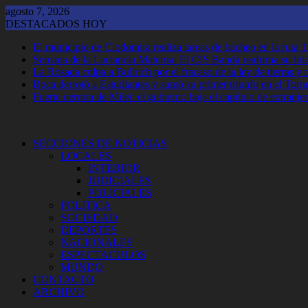
Saltar
agosto 7, 2026
al
DESTACADOS HOY
contenido
El municipio de Clodomira realiza tareas de bacheo en la ruta 1
Semana de la Lactancia Materna: El CIS Banda reafirma su lider
La Rosada culpa a Bullrich por el fracaso de la ley de tierras 
Boca derrotó a Estudiantes y sumó su primer triunfo en el Tor
Fuerte derrota de Milei: el gobierno baja el capítulo de extranjer
SECCIONES DE NOTICIAS
LOCALES
INTERIOR
JUDICIALES
POLICIALES
POLITICA
SOCIEDAD
DEPORTES
NACIONALES
ESPECTACULOS
MUNDO
CONTACTO
ARCHIVO