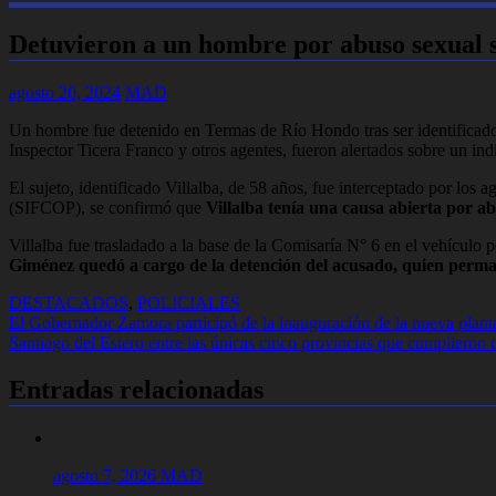
Detuvieron a un hombre por abuso sexual 
agosto 20, 2024
MAD
Un hombre fue detenido en Termas de Río Hondo tras ser identificado 
Inspector Ticera Franco y otros agentes, fueron alertados sobre un ind
El sujeto, identificado Villalba, de 58 años, fue interceptado por los 
(SIFCOP), se confirmó que
Villalba tenía una causa abierta por a
Villalba fue trasladado a la base de la Comisaría N° 6 en el vehículo
Giménez quedó a cargo de la detención del acusado, quien perman
DESTACADOS
,
POLICIALES
Navegación
El Gobernador Zamora participó de la inauguración de la nueva planta
Santiago del Estero entre las únicas cinco provincias que cumplieron c
de
entradas
Entradas relacionadas
agosto 7, 2026
MAD