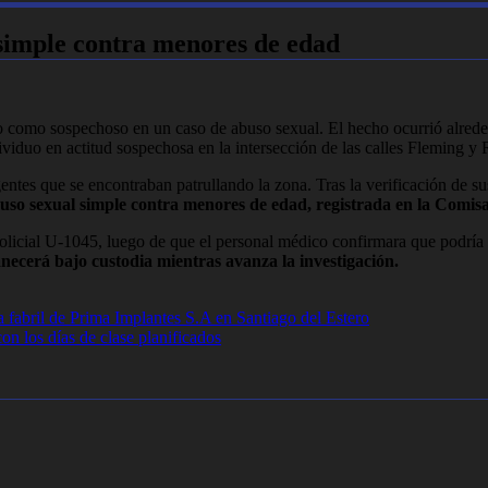
simple contra menores de edad
como sospechoso en un caso de abuso sexual. El hecho ocurrió alrededo
ividuo en actitud sospechosa en la intersección de las calles Fleming y 
agentes que se encontraban patrullando la zona. Tras la verificación de 
buso sexual simple contra menores de edad, registrada en la Comi
 policial U-1045, luego de que el personal médico confirmara que podría 
ecerá bajo custodia mientras avanza la investigación.
 fabril de Prima Implantes S.A en Santiago del Estero
on los días de clase planificados