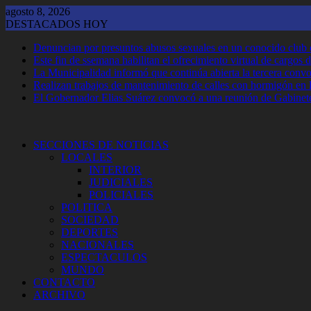
Saltar
agosto 8, 2026
al
DESTACADOS HOY
contenido
Denuncian por presuntos abusos sexuales en un conocido club
Este fin de ssemana habilitan el ofrecimiento virtual de cargos d
La Municipalidad informó que continúa abierta la tercera convoca
Realizan trabajos de mantenimiento de calles con hormigón en 
El Gobernador Elias Suárez convocó a una reunión de Gabinet
SECCIONES DE NOTICIAS
LOCALES
INTERIOR
JUDICIALES
POLICIALES
POLITICA
SOCIEDAD
DEPORTES
NACIONALES
ESPECTACULOS
MUNDO
CONTACTO
ARCHIVO