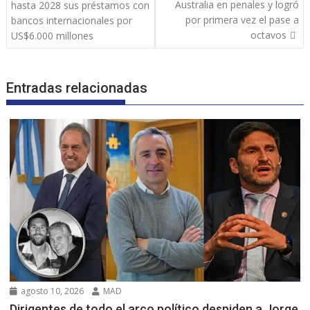
de
Australia en penales y logró
hasta 2028 sus préstamos con
entradas
por primera vez el pase a
bancos internacionales por
octavos
US$6.000 millones
Entradas relacionadas
agosto 10, 2026
MAD
Dirigentes de todo el arco político despiden a Jorge