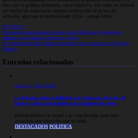
este caso la política monetaria, cinco objetivos. Por ende, no debería
ser motivo de sorpresa la continua aceleración de la tasa de
inflación, algo que se quebró desde 2024», agregó Milei.
POLITICA
Navegación
Presentaron una denuncia penal contra Milei por los ejercicios
militares con Estados Unidos en el país
de
El Gobernador Elías Suárez presidió el acto central por el Día del
entradas
Médico
Entradas relacionadas
agosto 6, 2026
MAD
La Rosada culpa a Bullrich por el fracaso de la ley de
tierras y dicen que mintió con el número de votos
Patricia Bullrich le ocultó a la Casa Rosada hasta bien
avanzado este miércoles que no tenía...
DESTACADOS
POLITICA