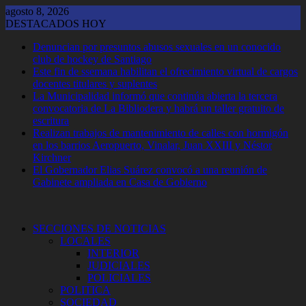
Saltar
agosto 8, 2026
al
DESTACADOS HOY
contenido
Denuncian por presuntos abusos sexuales en un conocido
club de hockey de Santiago
Este fin de ssemana habilitan el ofrecimiento virtual de cargos
docentes titulares y suplentes
La Municipalidad informó que continúa abierta la tercera
convocatoria de La Bibliodera y habrá un taller gratuito de
escritura
Realizan trabajos de mantenimiento de calles con hormigón
en los barrios Aeropuerto, Vinalar, Juan XXIII y Néstor
Kirchner
El Gobernador Elias Suárez convocó a una reunión de
Gabinete ampliada en Casa de Gobierno
SECCIONES DE NOTICIAS
LOCALES
INTERIOR
JUDICIALES
POLICIALES
POLITICA
SOCIEDAD