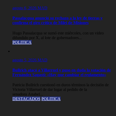
agosto 6, 2026
MAD
Passalacqua anunció su rechazo a la ley de tierras y
confirma el giro crítico de Milei de Misiones
Hugo Passalacqua se sumó este miércoles, con un video
difundido por X, al lote de gobernadores...
POLITICA
agosto 5, 2026
MAD
Bullrich atacó a Villarruel y puso en duda la votación de
Fernández Sagasti: «Hay que cambiar el reglamento»
Patricia Bullrich cuestionó en duros términos la decisión de
Victoria Villarruel de dar lugar al pedido de la
senadora Anabel...
DESTACADOS
POLITICA