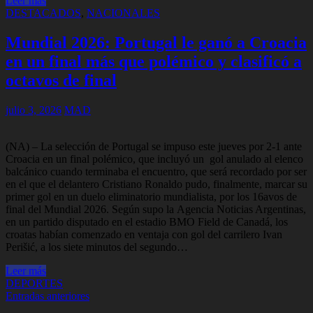
Leer más
DESTACADOS
,
NACIONALES
Mundial 2026: Portugal le ganó a Croacia
en un final más que polémico y clasificó a
octavos de final
julio 3, 2026
MAD
(NA) – La selección de Portugal se impuso este jueves por 2-1 ante
Croacia en un final polémico, que incluyó un gol anulado al elenco
balcánico cuando terminaba el encuentro, que será recordado por ser
en el que el delantero Cristiano Ronaldo pudo, finalmente, marcar su
primer gol en un duelo eliminatorio mundialista, por los 16avos de
final del Mundial 2026. Según supo la Agencia Noticias Argentinas,
en un partido disputado en el estadio BMO Field de Canadá, los
croatas habían comenzado en ventaja con gol del carrilero Ivan
Perišić, a los siete minutos del segundo…
Leer más
DEPORTES
Navegación
Entradas anteriores