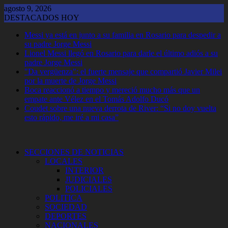
Saltar
agosto 9, 2026
al
DESTACADOS HOY
contenido
Messi ya está en junto a su familia en Rosario para despedir a
su padre Jorge Messi
Lionel Messi llegó en Rosario para darle el último adiós a su
padre Jorge Messi
"Da vergüenza": el fuerte mensaje que compartió Javier Milei
por la muerte de Jorge Messi
Boca reaccionó a tiempo y mereció mucho más que un
empate ante Vélez en el Tomás Adolfo Ducó
Coudet sobre una nueva derrota de River: “Si no doy vuelta
esto rápido, me iré a mi casa”
SECCIONES DE NOTICIAS
LOCALES
INTERIOR
JUDICIALES
POLICIALES
POLITICA
SOCIEDAD
DEPORTES
NACIONALES