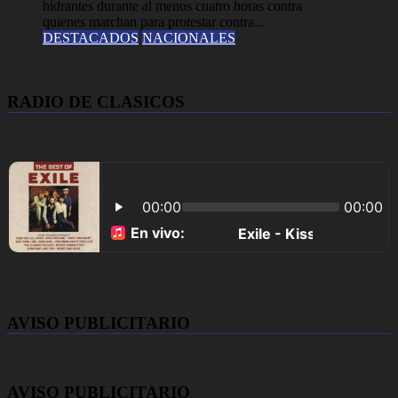
hidrantes durante al menos cuatro horas contra
quienes marchan para protestar contra...
DESTACADOS
NACIONALES
RADIO DE CLASICOS
AVISO PUBLICITARIO
AVISO PUBLICITARIO