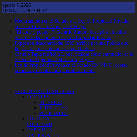
Saltar
agosto 7, 2026
al
DESTACADOS HOY
contenido
Media sanción en el Senado a la Ley de Propiedad Privada,
pero sin Tierras ni Manejo del Fuego
"El corte y pegue...": Gerardo Zamora destapó un insólito
error de redacción en la Ley de Propiedad Privada
Represión descontrolada: 1500 heridos por una Policía que
llegó a disparar entre autos en el Obelisco
Claudio Tapia ratificó a Lionel Scaloni como entrenador de la
Selección Argentina: "Mi plan A, B y C"
Ley de Propiedad Privada en el Senado EN VIVO: debate,
votación y movilización, minuto a minuto
SECCIONES DE NOTICIAS
LOCALES
INTERIOR
JUDICIALES
POLICIALES
POLITICA
SOCIEDAD
DEPORTES
NACIONALES