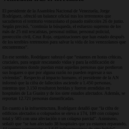
El presidente de la Asamblea Nacional de Venezuela, Jorge
Rodríguez, ofreció un balance oficial tras los terremotos que
sacudieron el territorio venezolano el pasado miércoles 26 de junio.
Según precisó, “continúa la búsqueda, el esfuerzo supremo de los
más de 25 mil rescatistas, personal militar, personal policial,
protección civil, Cruz Roja, organizaciones que han estado después
de los terribles terremotos para salvar la vida de los venezolanos que
encontremos”.
En ese sentido, Rodríguez subrayó que “estamos en horas críticas,
cruciales, para seguir rescatando vidas y para la edificación de
campamentos donde puedan estar aquellas personas que perdieron
sus hogares o que por alguna razón no pueden regresar a sus
viviendas”. Respecto al impacto humano, el presidente de la AN
informó que la cifra de fallecidos asciende a 1.450 personas,
mientras que 3.150 resultaron heridas y fueron atendidas en
hospitales de La Guaira y de los siete estados afectados. Además, se
reportan 12.721 personas damnificadas.
En cuanto a la infraestructura, Rodríguez detalló que “la cifra de
edificios afectados o colapsados se eleva a 174, 189 con colapso
total y 585 con una afectación o un colapso parcial”. Asimismo,
señaló que “se han afectado 38 hospitales que ya estamos reparando,
44 centros comerciales y 1.645 infraestructuras de otra índole”.