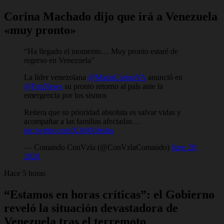
Corina Machado dijo que irá a Venezuela
«muy pronto»
“Ha llegado el momento… Muy pronto estaré de
regreso en Venezuela”
La líder venezolana
@MariaCorinaYA
anunció en
@FoxNews
su pronto retorno al país ante la
emergencia por los sismos
Reitera que su prioridad absoluta es salvar vidas y
acompañar a las familias afectadas…
pic.twitter.com/XJn9X0esbu
— Comando ConVzla (@ConVzlaComando)
June 28,
2026
Hace 5 horas
“Estamos en horas críticas”: el Gobierno
reveló la situación devastadora de
Venezuela tras el terremoto