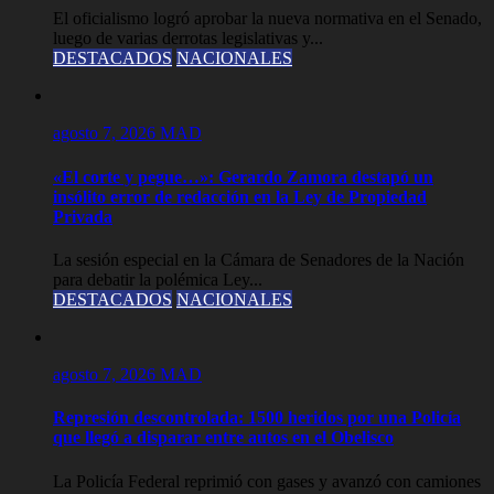
El oficialismo logró aprobar la nueva normativa en el Senado,
luego de varias derrotas legislativas y...
DESTACADOS
NACIONALES
agosto 7, 2026
MAD
«El corte y pegue…»: Gerardo Zamora destapó un
insólito error de redacción en la Ley de Propiedad
Privada
La sesión especial en la Cámara de Senadores de la Nación
para debatir la polémica Ley...
DESTACADOS
NACIONALES
agosto 7, 2026
MAD
Represión descontrolada: 1500 heridos por una Policía
que llegó a disparar entre autos en el Obelisco
La Policía Federal reprimió con gases y avanzó con camiones