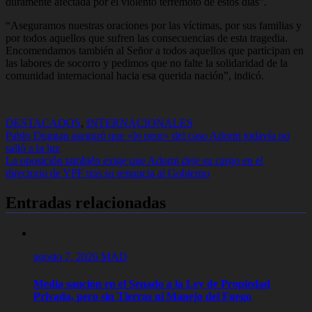
duramente afectada por el violento terremoto de estos días”.
“Aseguramos nuestras oraciones por las víctimas, por sus familias y
por todos aquellos que sufren las consecuencias de esta tragedia.
Encomendamos también al Señor a todos aquellos que participan en
las labores de socorro y pedimos que no falte la solidaridad de la
comunidad internacional hacia esa querida nación”, indicó.
DESTACADOS
,
INTERNACIONALES
Navegación
Pablo Duggan aseguró que «lo peor» del caso Adorni todavía no
salió a la luz
de
La oposición también exige que Adorni deje su cargo en el
entradas
directorio de YPF tras su renuncia al Gobierno
Entradas relacionadas
agosto 7, 2026
MAD
Media sanción en el Senado a la Ley de Propiedad
Privada, pero sin Tierras ni Manejo del Fuego