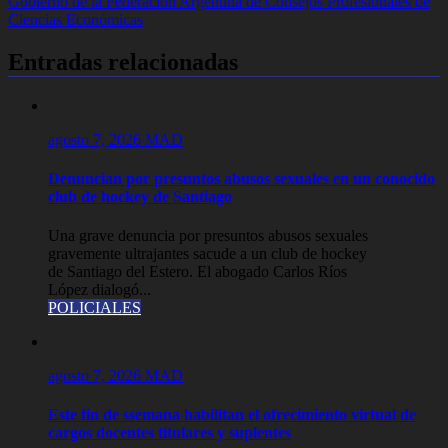
Gobierno de la Federación Argentina de Consejos Profesionales de
entradas
Ciencias Económicas
Entradas relacionadas
agosto 7, 2026
MAD
Denuncian por presuntos abusos sexuales en un conocido
club de hockey de Santiago
Una grave denuncia por presuntos abusos sexuales
gravemente ultrajantes sacude a un club de hockey
de Santiago del Estero. El abogado Carlos Ríos
López dialogó...
POLICIALES
agosto 7, 2026
MAD
Este fin de ssemana habilitan el ofrecimiento virtual de
cargos docentes titulares y suplentes