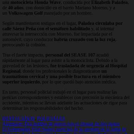
una
motocicleta Honda Wave
, conducida por
Elizabeth Paladea
,
de
40 años
, con domicilio en el barrio Mariano Moreno, y a
un
Volkswagen Golf
manejado por un hombre.
Según manifestaron testigos en el lugar,
Paladea circulaba por
calle Sáenz Peña con el semáforo habilitado
y, al intentar
atravesar la intersección con Moreno, fue impactada por el
automóvil, cuyo conductor
habría cruzado con la luz roja
,
provocando la colisión.
Tras el fuerte impacto,
personal del SEASE 107
acudió
rápidamente al lugar para asistir a la motociclista. Debido a la
gravedad de las lesiones,
fue trasladada de urgencia al Hospital
Regional
, donde los profesionales le diagnosticaron
un
traumatismo cervical y una posible fractura en el miembro
superior izquierdo
, por lo que quedó bajo atención médica.
En tanto, personal policial trabajó en el lugar para realizar las
pericias correspondientes y establecer con precisión la mecánica del
accidente, mientras se llevan adelante las actuaciones de rigor para
determinar las responsabilidades del hecho.
DESTACADOS
,
POLICIALES
Navegación
Alarmante: Dos heridos de graves tras el choque de dos motos
El Gobernador Elías Suárez participó de la apertura de la Junta de
de