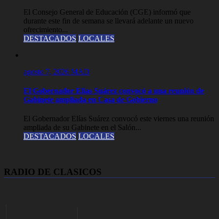
El Consejo General de Educación (CGE) informó que
durante este fin de semana se llevará adelante un nuevo
ofrecimiento...
DESTACADOS
LOCALES
agosto 7, 2026
MAD
El Gobernador Elias Suárez convocó a una reunión de
Gabinete ampliada en Casa de Gobierno
El Gobernador Elías Suárez convocó este viernes una reunión
ampliada de su Gabinete en el Salón...
DESTACADOS
LOCALES
RADIO DE CLASICOS