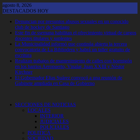
Saltar
agosto 8, 2026
al
DESTACADOS HOY
contenido
Denuncian por presuntos abusos sexuales en un conocido
club de hockey de Santiago
Este fin de ssemana habilitan el ofrecimiento virtual de cargos
docentes titulares y suplentes
La Municipalidad informó que continúa abierta la tercera
convocatoria de La Bibliodera y habrá un taller gratuito de
escritura
Realizan trabajos de mantenimiento de calles con hormigón
en los barrios Aeropuerto, Vinalar, Juan XXIII y Néstor
Kirchner
El Gobernador Elias Suárez convocó a una reunión de
Gabinete ampliada en Casa de Gobierno
SECCIONES DE NOTICIAS
LOCALES
INTERIOR
JUDICIALES
POLICIALES
POLITICA
SOCIEDAD