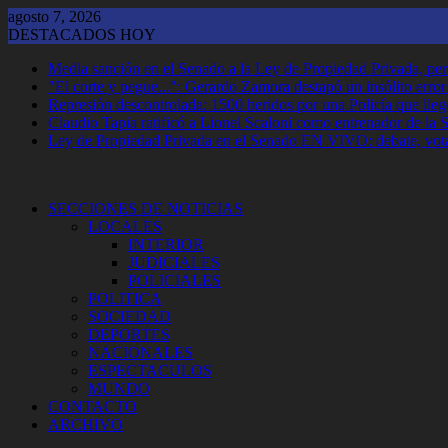
Saltar
agosto 7, 2026
al
DESTACADOS HOY
contenido
Media sanción en el Senado a la Ley de Propiedad Privada, per
"El corte y pegue...": Gerardo Zamora destapó un insólito erro
Represión descontrolada: 1500 heridos por una Policía que llegó
Claudio Tapia ratificó a Lionel Scaloni como entrenador de la 
Ley de Propiedad Privada en el Senado EN VIVO: debate, vota
SECCIONES DE NOTICIAS
LOCALES
INTERIOR
JUDICIALES
POLICIALES
POLITICA
SOCIEDAD
DEPORTES
NACIONALES
ESPECTACULOS
MUNDO
CONTACTO
ARCHIVO