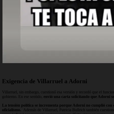
Exigencia de Villarruel a Adorni
Villarruel, sin embargo, cuestionó esa versión y recordó que el funci
gobierno. En ese sentido,
envió una carta solicitando que Adorni s
La tensión política se incrementa porque Adorni no cumplió con es
oficialismo.
Además de Villarruel, Patricia Bullrich también cuestionó