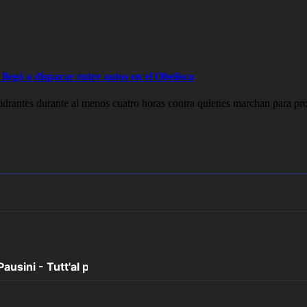
legó a disparar entre autos en el Obelisco
drantes durante al menos cuatro horas contra quienes marchan para prot