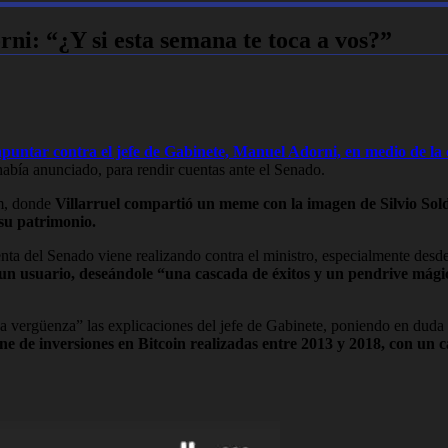
rni: “¿Y si esta semana te toca a vos?”
a apuntar contra el jefe de Gabinete, Manuel Adorni, en medio de la
había anunciado, para rendir cuentas ante el Senado.
m, donde
Villarruel compartió un meme con la imagen de Silvio Soldán
 su patrimonio.
nta del Senado viene realizando contra el ministro, especialmente desde 
un usuario, deseándole “una cascada de éxitos y un pendrive mágico
una vergüenza” las explicaciones del jefe de Gabinete, poniendo en duda
 de inversiones en Bitcoin realizadas entre 2013 y 2018, con un ca