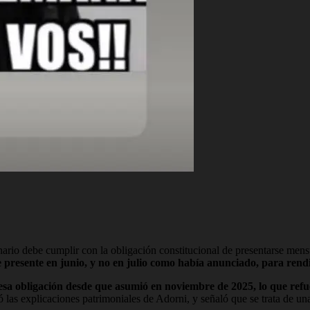
onario debe cumplir con la obligación constitucional de presentarse me
e presente en junio, y no en julio como había anunciado, para rend
a obligación desde que asumió en noviembre de 2025, lo que refuerz
 las explicaciones patrimoniales de Adorni, y señaló que se trata de una