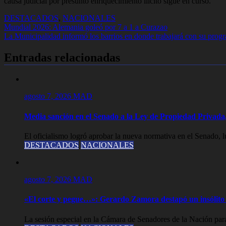
causa judicial por presunto enriquecimiento ilícito sigue en curso.
DESTACADOS
,
NACIONALES
Navegación
Mundial 2026: Alemania goleó por 7 a 1 a Curazao
La Municipalidad informó los barrios en donde trabajará con su prog
de
entradas
Entradas relacionadas
agosto 7, 2026
MAD
Media sanción en el Senado a la Ley de Propiedad Privada,
El oficialismo logró aprobar la nueva normativa en el Senado, lue
DESTACADOS
NACIONALES
agosto 7, 2026
MAD
«El corte y pegue…»: Gerardo Zamora destapó un insólito 
La sesión especial en la Cámara de Senadores de la Nación para