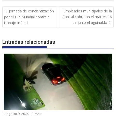
Navegación
Jornada de concientización
Empleados municipales de la
de
Capital cobrarán el martes 16
por el Día Mundial contra el
entradas
de junio el aguinaldo
trabajo infantil
Entradas relacionadas
agosto 9, 2026
MAD