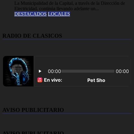
La Municipalidad de la Capital, a través de la Dirección de
Electricidad, continúa llevando adelante un...
DESTACADOS
LOCALES
RADIO DE CLASICOS
AVISO PUBLICITARIO
AVISO PUBLICITARIO