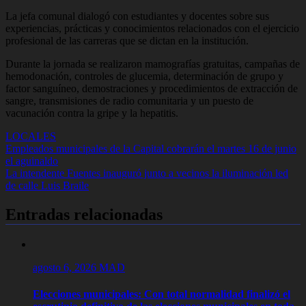
La jefa comunal dialogó con estudiantes y docentes sobre sus
experiencias, prácticas y conocimientos relacionados con el ejercicio
profesional de las carreras que se dictan en la institución.
Durante la jornada se realizaron mamografías gratuitas, campañas de
hemodonación, controles de glucemia, determinación de grupo y
factor sanguíneo, demostraciones y procedimientos de extracción de
sangre, transmisiones de radio comunitaria y un puesto de
vacunación contra la gripe y la hepatitis.
LOCALES
Navegación
Empleados municipales de la Capital cobrarán el martes 16 de junio
el aguinaldo
de
La intendente Fuentes inauguró junto a vecinos la iluminación led
entradas
de calle Luis Braile
Entradas relacionadas
agosto 6, 2026
MAD
Elecciones municipales: Con total normalidad finalizó el