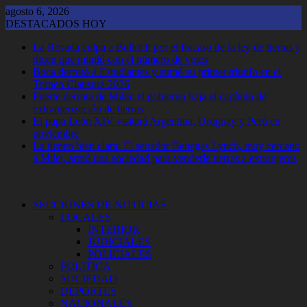
Saltar
agosto 6, 2026
al
DESTACADOS HOY
contenido
La Rosada culpa a Bullrich por el fracaso de la ley de tierras y
dicen que mintió con el número de votos
Boca derrotó a Estudiantes y sumó su primer triunfo en el
Torneo Clausura 2026
Fuerte derrota de Milei: el gobierno baja el capítulo de
extranjerización de tierras
El papa León XIV visitará Argentina, Uruguay y Perú en
noviembre
La tienen bien clara: El senador Benegas Lynch, muy cercano
a Milei, armó una sociedad para venderle tierras a extranjeros
SECCIONES DE NOTICIAS
LOCALES
INTERIOR
JUDICIALES
POLICIALES
POLITICA
SOCIEDAD
DEPORTES
NACIONALES