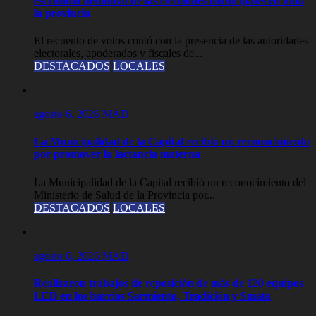
escrutinio definitivo de las elecciones municipales en toda
la provincia
El recuento de votos contó con la presencia de las autoridades
electorales, apoderados y fiscales de...
DESTACADOS
LOCALES
agosto 6, 2026
MAD
La Municipalidad de la Capital recibió un reconocimiento
por promover la lactancia materna
La Municipalidad de la Capital recibió un reconocimiento del
Ministerio de Salud de la Provincia por...
DESTACADOS
LOCALES
agosto 6, 2026
MAD
Realizaron trabajos de reposición de más de 120 equipos
LED en los barrios Sarmiento, Tradición y Smata