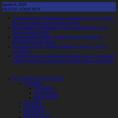
Saltar
agosto 6, 2026
al
DESTACADOS HOY
contenido
La Rosada culpa a Bullrich por el fracaso de la ley de tierras y
dicen que mintió con el número de votos
Boca derrotó a Estudiantes y sumó su primer triunfo en el
Torneo Clausura 2026
Fuerte derrota de Milei: el gobierno baja el capítulo de
extranjerización de tierras
El papa León XIV visitará Argentina, Uruguay y Perú en
noviembre
La tienen bien clara: El senador Benegas Lynch, muy cercano
a Milei, armó una sociedad para venderle tierras a extranjeros
SECCIONES DE NOTICIAS
LOCALES
INTERIOR
JUDICIALES
POLICIALES
POLITICA
SOCIEDAD
DEPORTES
NACIONALES