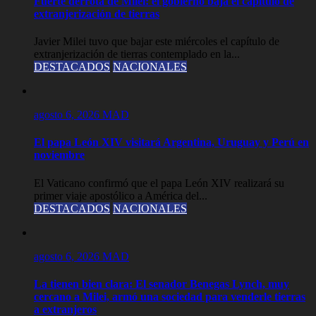
Fuerte derrota de Milei: el gobierno baja el capítulo de
extranjerización de tierras
Javier Milei tuvo que bajar este miércoles el capítulo de
extranjerización de tierras contemplado en la...
DESTACADOS
NACIONALES
agosto 6, 2026
MAD
El papa León XIV visitará Argentina, Uruguay y Perú en
noviembre
El Vaticano confirmó que el papa León XIV realizará su
primer viaje apostólico a América del...
DESTACADOS
NACIONALES
agosto 6, 2026
MAD
La tienen bien clara: El senador Benegas Lynch, muy
cercano a Milei, armó una sociedad para venderle tierras
a extranjeros