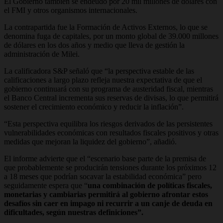
El Gobierno también se endeudó por 20 mil millones de dólares con
el FMI y otros organismos internacionales.
La contrapartida fue la Formación de Activos Externos, lo que se
denomina fuga de capitales, por un monto global de 39.000 millones
de dólares en los dos años y medio que lleva de gestión la
administración de Milei.
La calificadora S&P señaló que “la perspectiva estable de las
calificaciones a largo plazo refleja nuestra expectativa de que el
gobierno continuará con su programa de austeridad fiscal, mientras
el Banco Central incrementa sus reservas de divisas, lo que permitirá
sostener el crecimiento económico y reducir la inflación”.
“Esta perspectiva equilibra los riesgos derivados de las persistentes
vulnerabilidades económicas con resultados fiscales positivos y otras
medidas que mejoran la liquidez del gobierno”, añadió.
El informe advierte que el “escenario base parte de la premisa de
que probablemente se producirán tensiones durante los próximos 12
a 18 meses que podrían socavar la estabilidad económica” pero
seguidamente espera que “
una combinación de políticas fiscales,
monetarias y cambiarias permitirá al gobierno afrontar estos
desafíos sin caer en impago ni recurrir a un canje de deuda en
dificultades, según nuestras definiciones”.