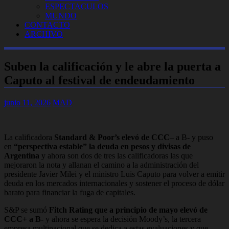
ESPECTACULOS
MUNDO
CONTACTO
ARCHIVO
Suben la calificación y le abre la puerta a
Caputo al festival de endeudamiento
junio 11, 2026
MAD
La calificadora
Standard & Poor’s elevó de CCC
– a B- y puso
en
“perspectiva estable” la deuda en pesos y divisas de
Argentina
y ahora son dos de tres las calificadoras las que
mejoraron la nota y allanan el camino a la administración del
presidente Javier Milei y el ministro Luis Caputo para volver a emitir
deuda en los mercados internacionales y sostener el proceso de dólar
barato para financiar la fuga de capitales.
S&P se sumó
Fitch Rating que a principio de mayo elevó de
CCC+ a B-
y ahora se espera la decisión Moody’s, la tercera
empresa multinacional que se dedica a estas evaluaciones y que