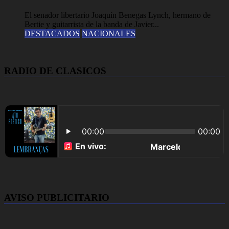
El senador libertario Joaquín Benegas Lynch, hermano de
Bertie y guitarrista de la banda de Javier...
DESTACADOS
NACIONALES
RADIO DE CLASICOS
AVISO PUBLICITARIO