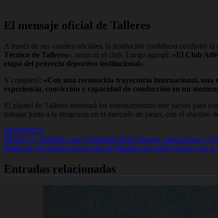
El mensaje oficial de Talleres
A través de sus canales oficiales, la institución cordobesa confirmó l
Técnico de Talleres»
, anunció el club. Luego agregó:
«El Club Atlé
etapa del proyecto deportivo institucional»
.
Y completó:
«Con una reconocida trayectoria internacional, una m
experiencia, convicción y capacidad de conducción en un moment
El plantel de Talleres retomará los entrenamientos este jueves para com
trabajar junto a la dirigencia en el mercado de pases, con el objetivo d
DEPORTES
Navegación
México vs. Sudáfrica por el Mundial 2026: horario, formaciones y T
Ruido en el Gobierno por la caja de Pandora que abrió Adorni con la 
de
entradas
Entradas relacionadas