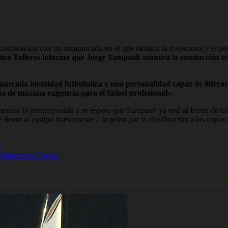
a contratación con un comunicado en el que destacó la trayectoria y el pe
tico Talleres informa que Jorge Sampaoli asumirá la conducción t
arcada identidad futbolística y una personalidad capaz de liderar 
o de máxima exigencia para el fútbol profesional»
.
enzar la pretemporada y se espera que Sampaoli ya esté al frente de las 
e llevar al equipo nuevamente a la pelea por la clasificación a las copas 
V
«Inocencia Fiscal»