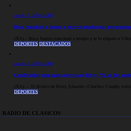
agosto 9, 2026
MAD
Boca reaccionó a tiempo y mereció mucho más que un empa
(NA) – Boca Juniors reaccionó a tiempo y se lo empato a Vélez 
DEPORTES
DESTACADOS
agosto 9, 2026
MAD
Coudet sobre una nueva derrota de River: “Si no doy vuelta
(NA) — El técnico de River, Eduardo «Chacho» Coudet, volvió 
DEPORTES
RADIO DE CLASICOS