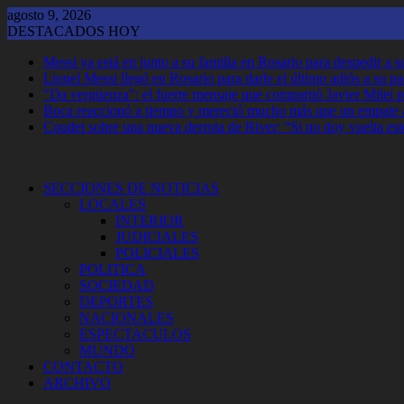
Saltar
agosto 9, 2026
al
DESTACADOS HOY
contenido
Messi ya está en junto a su familia en Rosario para despedir a 
Lionel Messi llegó en Rosario para darle el último adiós a su p
"Da vergüenza": el fuerte mensaje que compartió Javier Milei p
Boca reaccionó a tiempo y mereció mucho más que un empate 
Coudet sobre una nueva derrota de River: “Si no doy vuelta est
SECCIONES DE NOTICIAS
LOCALES
INTERIOR
JUDICIALES
POLICIALES
POLITICA
SOCIEDAD
DEPORTES
NACIONALES
ESPECTACULOS
MUNDO
CONTACTO
ARCHIVO