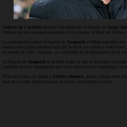
Talleres de Córdoba
anunció este miércoles la llegada de
Jorge Sam
eliminación del conjunto cordobés en los octavos de final del Torneo 
La contratación marca el regreso de
Sampaoli
al fútbol argentino tra
extensa trayectoria internacional que lo llevó por clubes y seleccion
diciembre de 2027. Además, se convertiría en el entrenador con el contr
La llegada de
Sampaoli
se aceleró luego de que se frustraran las ne
cordobés avanzó rápidamente por el ex seleccionador argentino y alca
El técnico viene de dirigir a
Atlético Mineiro
, donde trabajó entre s
final de la Copa Sudamericana, en la que cayó frente a Lanús.