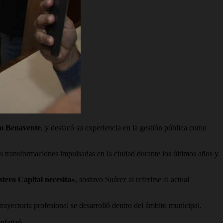
o Benavente
, y destacó su experiencia en la gestión pública como
s transformaciones impulsadas en la ciudad durante los últimos años y
tero Capital necesita»
, sostuvo Suárez al referirse al actual
rayectoria profesional se desarrolló dentro del ámbito municipal.
enfatizó.