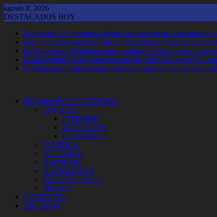
Saltar
agosto 8, 2026
al
DESTACADOS HOY
contenido
Denuncian por presuntos abusos sexuales en un conocido club
Este fin de ssemana habilitan el ofrecimiento virtual de cargos d
La Municipalidad informó que continúa abierta la tercera convoca
Realizan trabajos de mantenimiento de calles con hormigón en 
El Gobernador Elias Suárez convocó a una reunión de Gabinet
SECCIONES DE NOTICIAS
LOCALES
INTERIOR
JUDICIALES
POLICIALES
POLITICA
SOCIEDAD
DEPORTES
NACIONALES
ESPECTACULOS
MUNDO
CONTACTO
ARCHIVO