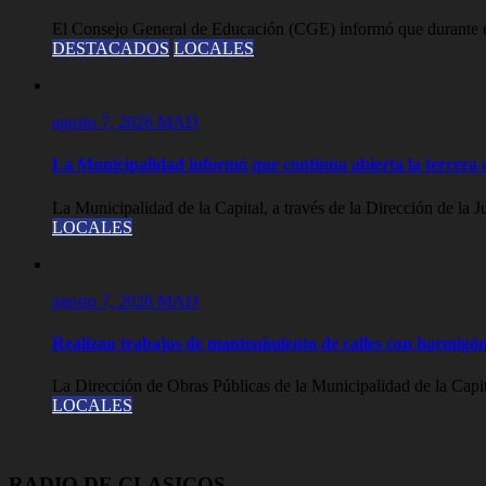
El Consejo General de Educación (CGE) informó que durante est
DESTACADOS
LOCALES
agosto 7, 2026
MAD
La Municipalidad informó que continúa abierta la tercera c
La Municipalidad de la Capital, a través de la Dirección de la J
LOCALES
agosto 7, 2026
MAD
Realizan trabajos de mantenimiento de calles con hormigón
La Dirección de Obras Públicas de la Municipalidad de la Capit
LOCALES
RADIO DE CLASICOS