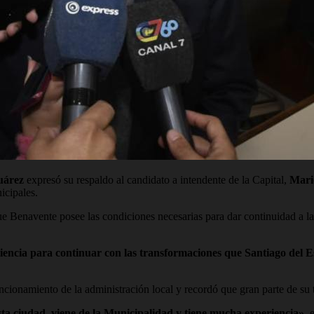
uárez
expresó su respaldo al candidato a intendente de la Capital,
Mari
icipales.
e Benavente posee las condiciones necesarias para dar continuidad a la
ncia para continuar con las transformaciones que Santiago del Es
cionamiento de la administración local y recordó que gran parte de su t
ta ciudad, viene de la Municipalidad y tiene mucha experiencia»
, 