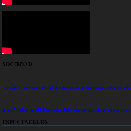
SOCIEDAD
Mendoza: un sismo de 4,3 grados sacudió la provincia durante 
A los 54 años murió Ernestina Pais tras ser arrollado su auto por
ESPECTACULOS