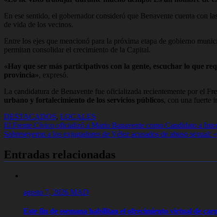
En ese sentido, el gobernador consideró que Benavente cuenta con las h
de vida de los vecinos.
Entre los ejes que mencionó para la próxima etapa de gobierno municipa
permitan consolidar el crecimiento de la Capital.
«Hay que ser más participativos con la gente, escuchar lo que re
provincia»
, expresó.
La candidatura de Benavente fue oficializada recientemente por el Fr
urbano y fortalecimiento de los servicios públicos
, con una fuerte 
DESTACADOS
,
LOCALES
Navegación
El Frente Cívico oficializó a Mario Banavente como Candidato a Inten
Sobreseyeron a los exjugadores de Vélez acusados de abuso sexual: 
de
entradas
Entradas relacionadas
agosto 7, 2026
MAD
Este fin de ssemana habilitan el ofrecimiento virtual de carg