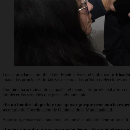
Tras la proclamación oficial del Frente Cívico, el Gobernador
Elías S
una de las principales fortalezas de cara a las próximas elecciones mun
Durante una actividad de campaña, el mandatario provincial afirmó qu
fortalecer los servicios que presta el municipio.
«Es un hombre al que hay que apoyar porque tiene mucha experie
secretario de Coordinación de Gabinete de la Municipalidad.
Asimismo, remarcó el conocimiento que el candidato tiene sobre el fun
«Lo he visto trabajar durante mucho tiempo. Es un hombre de es