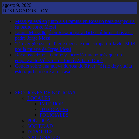
Saltar
agosto 9, 2026
al
DESTACADOS HOY
contenido
Messi ya está en junto a su familia en Rosario para despedir a
su padre Jorge Messi
Lionel Messi llegó en Rosario para darle el último adiós a su
padre Jorge Messi
"Da vergüenza": el fuerte mensaje que compartió Javier Milei
por la muerte de Jorge Messi
Boca reaccionó a tiempo y mereció mucho más que un
empate ante Vélez en el Tomás Adolfo Ducó
Coudet sobre una nueva derrota de River: “Si no doy vuelta
esto rápido, me iré a mi casa”
SECCIONES DE NOTICIAS
LOCALES
INTERIOR
JUDICIALES
POLICIALES
POLITICA
SOCIEDAD
DEPORTES
NACIONALES