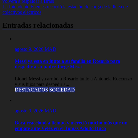
volverá a respaldar a Israel
de
La Intendente Fuentes recorrió la estación de carga de la línea de
entradas
colectivos eléctricos
Entradas relacionadas
agosto 9, 2026
MAD
Messi ya está en junto a su familia en Rosario para
despedir a su padre Jorge Messi
Lionel Messi ya arribó a Rosario junto a Antonela Roccuzzo
y sus hijos para despedir a...
DESTACADOS
SOCIEDAD
agosto 9, 2026
MAD
Boca reaccionó a tiempo y mereció mucho más que un
empate ante Vélez en el Tomás Adolfo Ducó