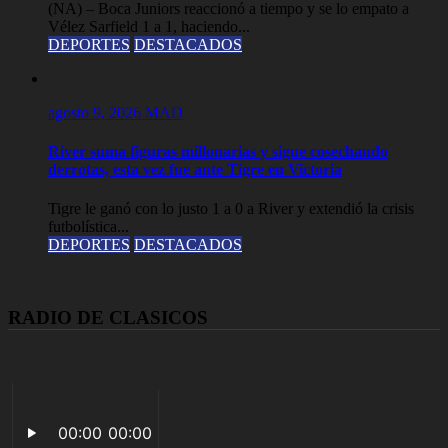
(NA) – Boca Juniors reaccionó a tiempo y se lo empato a
Vélez Sarfield 1 a 1, haciendo...
DEPORTES
DESTACADOS
agosto 9, 2026
MAD
River suma figuras millonarias y sigue cosechando
derrotas, esta vez fue ante Tigre en Victoria
Tigre le ganó con lo justo 1 a 0 a River y extendió la crisis
futbolística...
DEPORTES
DESTACADOS
RADIO DE CLASICOS