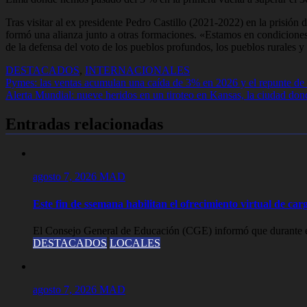
Tras visitar al ex presidente Pedro Castillo (2021-2022) en la prisión 
formó una alianza junto a otras formaciones. «Estamos en condiciones
de la defensa del voto de los pueblos profundos, los pueblos rurales 
DESTACADOS
,
INTERNACIONALES
Navegación
Pymes: las ventas acumulan una caída de 3% en 2026 y el repunte d
Alerta Mundial: nueve heridos en un tiroteo en Kansas, la ciudad don
de
entradas
Entradas relacionadas
agosto 7, 2026
MAD
Este fin de ssemana habilitan el ofrecimiento virtual de carg
El Consejo General de Educación (CGE) informó que durante est
DESTACADOS
LOCALES
agosto 7, 2026
MAD