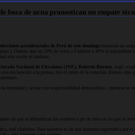
 de boca de urna pronostican un empate técn
elecciones presidenciales de Perú de este domingo
muestran un empat
Ipsos y Datum- dan un 50% de votos a Fujimori y 49% al izquierdista y h
stará esta noche ni mañana.
Jurado Nacional de Elecciones (JNE), Roberto Burneo
, negó «cual
una declaración a la prensa, tras el cierre de la votación, Burneo dijo
ularidad».
«la serenidad y actuar con responsabilidad democrática», mientras se es
pués de que se difundieran los sondeos a pie de urna en los que se reve
tico, está clarísimo. Para nosotros es de una inmensa expectativa por el
6 %», dijo Sánchez a los medios.