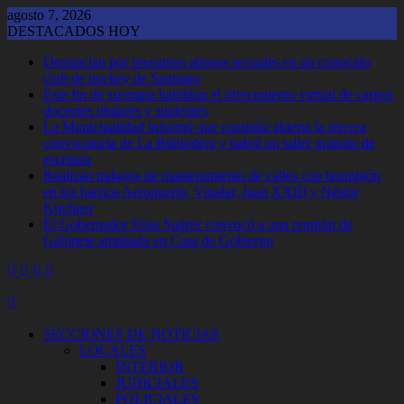
Saltar
agosto 7, 2026
al
DESTACADOS HOY
contenido
Denuncian por presuntos abusos sexuales en un conocido
club de hockey de Santiago
Este fin de ssemana habilitan el ofrecimiento virtual de cargos
docentes titulares y suplentes
La Municipalidad informó que continúa abierta la tercera
convocatoria de La Bibliodera y habrá un taller gratuito de
escritura
Realizan trabajos de mantenimiento de calles con hormigón
en los barrios Aeropuerto, Vinalar, Juan XXIII y Néstor
Kirchner
El Gobernador Elias Suárez convocó a una reunión de
Gabinete ampliada en Casa de Gobierno
SECCIONES DE NOTICIAS
LOCALES
INTERIOR
JUDICIALES
POLICIALES