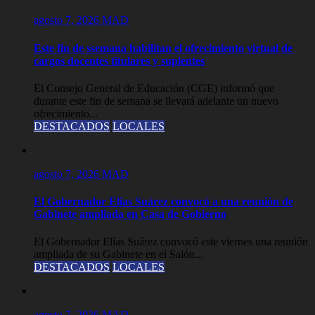
agosto 7, 2026
MAD
Este fin de ssemana habilitan el ofrecimiento virtual de
cargos docentes titulares y suplentes
El Consejo General de Educación (CGE) informó que
durante este fin de semana se llevará adelante un nuevo
ofrecimiento...
DESTACADOS
LOCALES
agosto 7, 2026
MAD
El Gobernador Elias Suárez convocó a una reunión de
Gabinete ampliada en Casa de Gobierno
El Gobernador Elías Suárez convocó este viernes una reunión
ampliada de su Gabinete en el Salón...
DESTACADOS
LOCALES
agosto 7, 2026
MAD