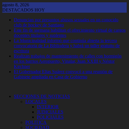
Saltar
agosto 8, 2026
al
DESTACADOS HOY
contenido
Denuncian por presuntos abusos sexuales en un conocido
club de hockey de Santiago
Este fin de ssemana habilitan el ofrecimiento virtual de cargos
docentes titulares y suplentes
La Municipalidad informó que continúa abierta la tercera
convocatoria de La Bibliodera y habrá un taller gratuito de
escritura
Realizan trabajos de mantenimiento de calles con hormigón
en los barrios Aeropuerto, Vinalar, Juan XXIII y Néstor
Kirchner
El Gobernador Elias Suárez convocó a una reunión de
Gabinete ampliada en Casa de Gobierno
SECCIONES DE NOTICIAS
LOCALES
INTERIOR
JUDICIALES
POLICIALES
POLITICA
SOCIEDAD