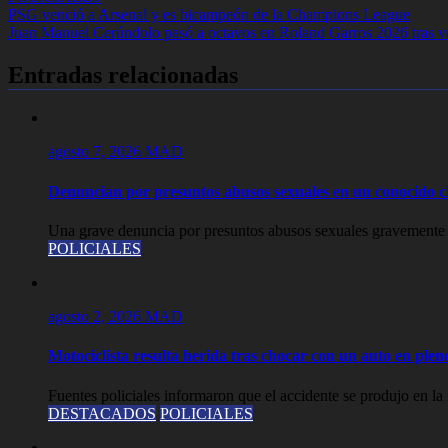
Navegación
PSG venció a Arsenal y es bicampeón de la Champions League
Juan Manuel Cerúndolo pasó a octavos en Roland Garros 2026 tras v
de
entradas
Entradas relacionadas
agosto 7, 2026
MAD
Denuncian por presuntos abusos sexuales en un conocido c
Una grave denuncia por presuntos abusos sexuales gravemente u
POLICIALES
agosto 2, 2026
MAD
Motociclista resulta herida tras chocar con un auto en plen
Fuentes policiales informaron que el accidente se produjo en la 
DESTACADOS
POLICIALES