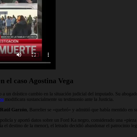
n el caso Agostina Vega
o a un drástico cambio en la situación judicial del imputado. Su abogad
ba
modificara sustancialmente su testimonio ante la Justicia.
Raúl Garzón
,
Barrelier se «quebró» y admitió que había mentido en s
olicía y aportó datos sobre un Ford Ka negro, considerado una «pieza c
a el destino de la menor), el letrado decidió abandonar el patrocinio leg