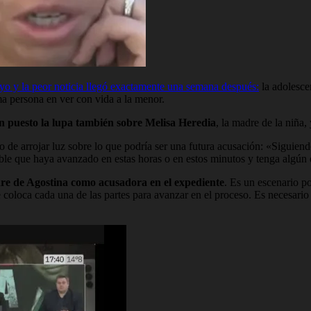
yo y la peor noticia llegó exactamente una semana después:
la adolesce
ima persona en ver con vida a la menor.
n puesto la lupa también sobre Melisa Heredia
, la madre de la niña,
o de arrojar luz sobre lo que podría ser una futura acusación:
«Siguiendo
osible que haya avanzado en estas horas o en estos minutos y tenga algú
madre de Agostina como acusadora en el expediente
. Es un escenario po
e coloca cada una de las partes para avanzar en el proceso. Es necesario