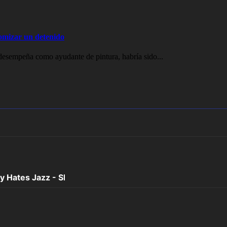
domizar un detenido
desempeña como ayudante de pintura, habría sido...