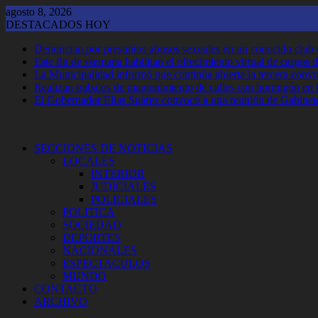
Saltar
agosto 8, 2026
al
DESTACADOS HOY
contenido
Denuncian por presuntos abusos sexuales en un conocido club
Este fin de ssemana habilitan el ofrecimiento virtual de cargos d
La Municipalidad informó que continúa abierta la tercera convoca
Realizan trabajos de mantenimiento de calles con hormigón en 
El Gobernador Elias Suárez convocó a una reunión de Gabinet
SECCIONES DE NOTICIAS
LOCALES
INTERIOR
JUDICIALES
POLICIALES
POLITICA
SOCIEDAD
DEPORTES
NACIONALES
ESPECTACULOS
MUNDO
CONTACTO
ARCHIVO