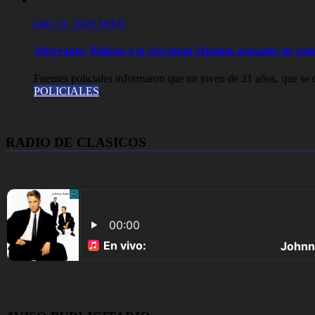
julio 31, 2026
MAD
Aberrante: Policías e la Seccional Séptima acusados de so
Fuentes policiales informaron que un joven de 21 años, que se 
POLICIALES
RADIO DE CLASICOS