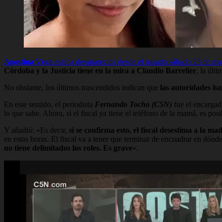
Agostina Vega
estaba desaparecida desde el pasado sábado 23 de ma
Córdoba
y la Justicia tiene en la mira a Claudio Barrelier
, la últ
No obstante, los últimos trascendidos indican que
las autoridades ha
En este sentido, el periodista
Fernando Tocho (C5N)
fue el encargad
lo que sabe. Ahora, si el fiscal ya tiene el teléfono de la mamá, es p
Y añadió: «Es decir,
si se confirma esto, el fiscal desestima a la 
en estas horas. El fiscal va a tener que terminar de encuadrar en dónd
no tiene delimitados los roles. Es grave
«.