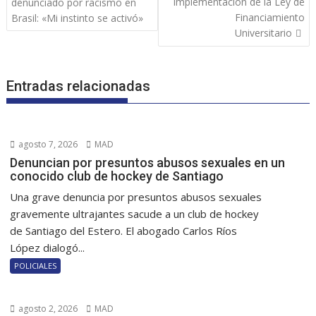
entradas
implementación de la Ley de
denunciado por racismo en
Financiamiento
Brasil: «Mi instinto se activó»
Universitario
Entradas relacionadas
agosto 7, 2026
MAD
Denuncian por presuntos abusos sexuales en un
conocido club de hockey de Santiago
Una grave denuncia por presuntos abusos sexuales
gravemente ultrajantes sacude a un club de hockey
de Santiago del Estero. El abogado Carlos Ríos
López dialogó...
POLICIALES
agosto 2, 2026
MAD