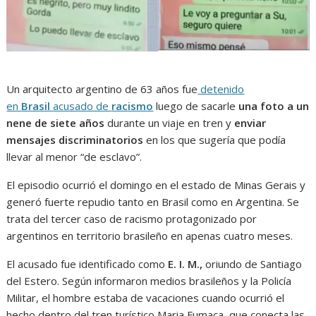
Un arquitecto argentino de 63 años fue
detenido
en
Brasil
acusado de
racismo
luego de sacarle
una foto a un
nene de siete años
durante un viaje en tren y
enviar
mensajes discriminatorios
en los que sugería que podía
llevar al menor “de esclavo”.
El episodio ocurrió el domingo en el estado de Minas Gerais y
generó fuerte repudio tanto en Brasil como en Argentina. Se
trata del tercer caso de racismo protagonizado por
argentinos en territorio brasileño en apenas cuatro meses.
El acusado fue identificado como
E. I. M.,
oriundo de Santiago
del Estero. Según informaron medios brasileños y la Policía
Militar, el hombre estaba de vacaciones cuando ocurrió el
hecho dentro del tren turístico Maria Fumaça, que conecta las