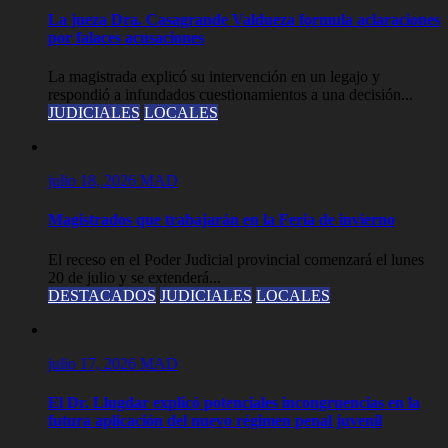
La jueza Dra. Casagrande Valdueza formula aclaraciones
por falaces acusaciones
La magistrada explicó su intervención en un legajo y
respondió a infundados cuestionamientos a una decisión...
JUDICIALES
LOCALES
julio 18, 2026
MAD
Magistrados que trabajarán en la Feria de invierno
El receso en el Poder Judicial provincial comenzará el lunes
20 de julio y se extenderá...
DESTACADOS
JUDICIALES
LOCALES
julio 17, 2026
MAD
El Dr. Llugdar explicó potenciales incongruencias en la
futura aplicación del nuevo régimen penal juvenil