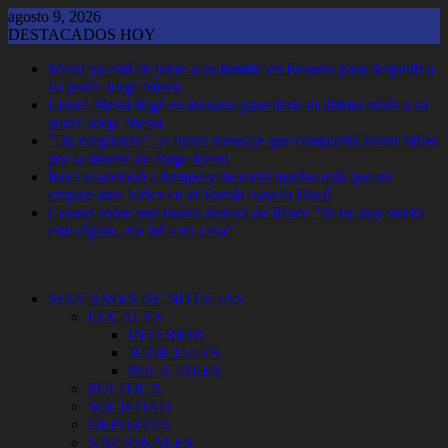
Saltar
agosto 9, 2026
al
DESTACADOS HOY
contenido
Messi ya está en junto a su familia en Rosario para despedir a
su padre Jorge Messi
Lionel Messi llegó en Rosario para darle el último adiós a su
padre Jorge Messi
"Da vergüenza": el fuerte mensaje que compartió Javier Milei
por la muerte de Jorge Messi
Boca reaccionó a tiempo y mereció mucho más que un
empate ante Vélez en el Tomás Adolfo Ducó
Coudet sobre una nueva derrota de River: “Si no doy vuelta
esto rápido, me iré a mi casa”
SECCIONES DE NOTICIAS
LOCALES
INTERIOR
JUDICIALES
POLICIALES
POLITICA
SOCIEDAD
DEPORTES
NACIONALES