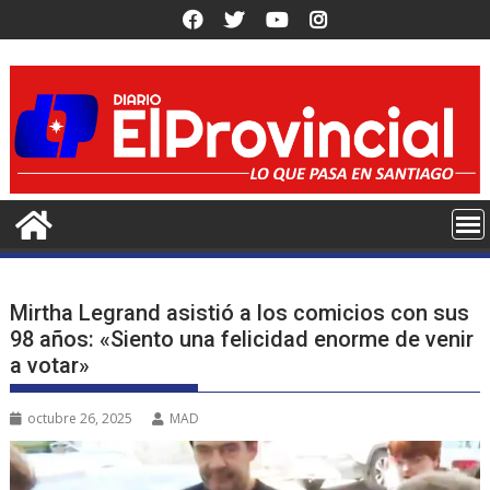
Saltar
al
contenido
Mirtha Legrand asistió a los comicios con sus
98 años: «Siento una felicidad enorme de venir
a votar»
octubre 26, 2025
MAD