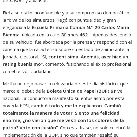
de
flashes
y aplausos.
Fiel a su estilo inconfundible y a su compromiso democrático,
la “diva de los almuerzos” llegó con puntualidad y gran
elegancia a la
Escuela Primaria Común N.º 20 Carlos María
Biedma
, ubicada en la calle Güemes 4621. Apenas descendió
de su vehículo, fue abordada por la prensa y respondió con el
carisma que la caracteriza sobre su estado de ánimo ante la
jornada electoral.
“Sí, contentísima. Además, ayer hice un
rating buenísimo”
, comentó, fusionando el éxito profesional
con el fervor ciudadano.
Mirtha no dejó pasar la relevancia de este día histórico, que
marca el debut de la
Boleta Única de Papel (BUP)
a nivel
nacional. La conductora manifestó su entusiasmo por esta
novedad:
“Sí, cambió todo y me lo explicaron. Cambió
totalmente la manera de votar. Siento una felicidad
enorme, ¿no vieron que me vestí con los colores de la
patria? Voto con ilusión”
. Con esta frase, no solo celebró la
implementación de la BUP, sino que también resaltó su