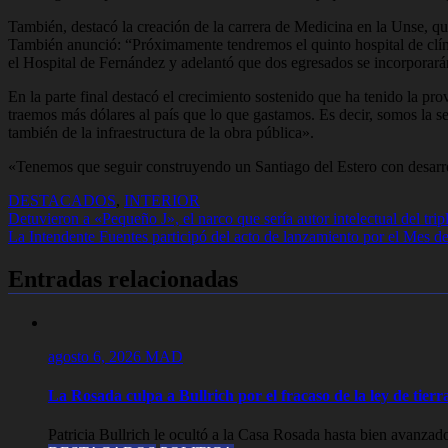
También, destacó la creación de la carrera de Medicina en la Unse, que 
También anunció: “Próximamente tendremos el quinto hospital de clíni
el Hospital de Fernández y adelantó que dos egresados se incorporar
En la parte final destacó el crecimiento sostenido que ha tenido la pr
traemos más dólares al país que lo que gastamos. Es decir, somos la se
también de la infraestructura de la obra pública».
«Tenemos que seguir construyendo un Santiago del Estero con desarro
DESTACADOS
,
INTERIOR
Navegación
Detuvieron a «Pequeño J», el narco que sería autor intelectual del tri
La Intendente Fuentes participó del acto de lanzamiento por el Mes 
de
entradas
Entradas relacionadas
agosto 6, 2026
MAD
La Rosada culpa a Bullrich por el fracaso de la ley de tier
Patricia Bullrich le ocultó a la Casa Rosada hasta bien avanzado