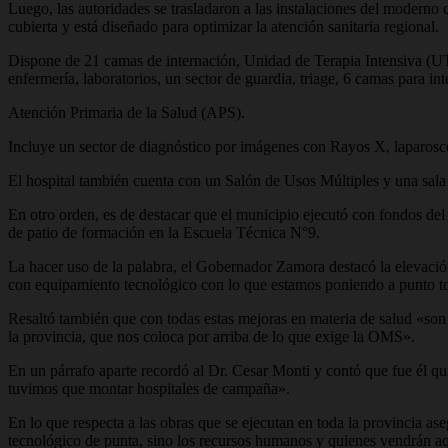
Luego, las autoridades se trasladaron a las instalaciones del moderno c
cubierta y está diseñado para optimizar la atención sanitaria regional.
Dispone de 21 camas de internación, Unidad de Terapia Intensiva (UTI)
enfermería, laboratorios, un sector de guardia, triage, 6 camas para in
Atención Primaria de la Salud (APS).
Incluye un sector de diagnóstico por imágenes con Rayos X, laparosco
El hospital también cuenta con un Salón de Usos Múltiples y una sala 
En otro orden, es de destacar que el municipio ejecutó con fondos del
de patio de formación en la Escuela Técnica N°9.
La hacer uso de la palabra, el Gobernador Zamora destacó la elevación 
con equipamiento tecnológico con lo que estamos poniendo a punto tod
Resaltó también que con todas estas mejoras en materia de salud «son 
la provincia, que nos coloca por arriba de lo que exige la OMS».
En un párrafo aparte recordó al Dr. Cesar Monti y contó que fue él qu
tuvimos que montar hospitales de campaña».
En lo que respecta a las obras que se ejecutan en toda la provincia a
tecnológico de punta, sino los recursos humanos y quienes vendrán aqu