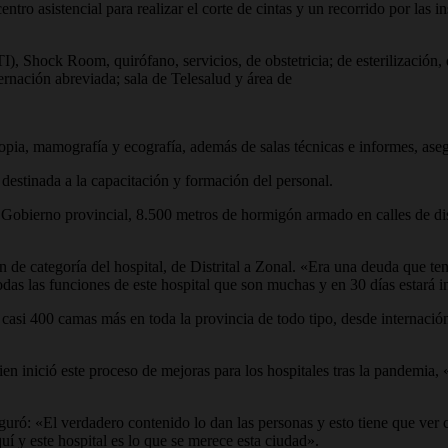
entro asistencial para realizar el corte de cintas y un recorrido por las
, Shock Room, quirófano, servicios, de obstetricia; de esterilización, 
ternación abreviada; sala de Telesalud y área de
pia, mamografía y ecografía, además de salas técnicas e informes, aseg
destinada a la capacitación y formación del personal.
 Gobierno provincial, 8.500 metros de hormigón armado en calles de dist
de categoría del hospital, de Distrital a Zonal. «Era una deuda que ten
as las funciones de este hospital que son muchas y en 30 días estará in
casi 400 camas más en toda la provincia de todo tipo, desde internación
ien inició este proceso de mejoras para los hospitales tras la pandemi
seguró: «El verdadero contenido lo dan las personas y esto tiene que ve
í y este hospital es lo que se merece esta ciudad».