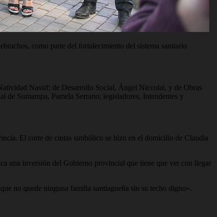
achos, como parte del fortalecimiento del sistema sanitario
Natividad Nassif; de Desarrollo Social, Ángel Niccolai, y de Obras
nal de Sumampa, Pamela Serrano; legisladores, Intendentes y
incia. El corte de cintas simbólico se hizo en el domicilio de Claudia
ca una inversión del Gobierno provincial que tiene que ver con llegar
que no quede ninguna familia santiagueña sin su techo digno».