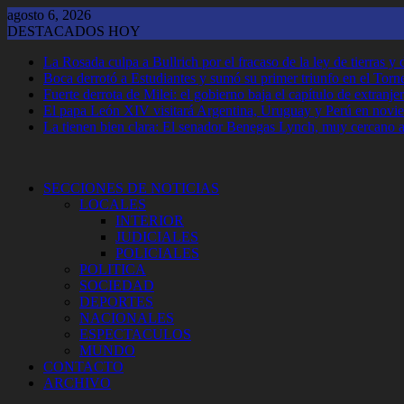
Saltar
agosto 6, 2026
al
DESTACADOS HOY
contenido
La Rosada culpa a Bullrich por el fracaso de la ley de tierras 
Boca derrotó a Estudiantes y sumó su primer triunfo en el Tor
Fuerte derrota de Milei: el gobierno baja el capítulo de extranjer
El papa León XIV visitará Argentina, Uruguay y Perú en novi
La tienen bien clara: El senador Benegas Lynch, muy cercano a 
SECCIONES DE NOTICIAS
LOCALES
INTERIOR
JUDICIALES
POLICIALES
POLITICA
SOCIEDAD
DEPORTES
NACIONALES
ESPECTACULOS
MUNDO
CONTACTO
ARCHIVO