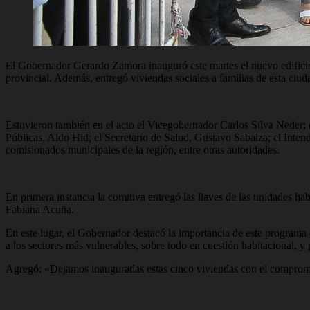
El Gobernador Gerardo Zamora inauguró este martes el nuevo edificio
provincial. Además, entregó viviendas sociales a familias de esta ciu
Estuvieron también en el acto el Vicegobernador Carlos Silva Neder; e
Públicas, Aldo Hid; el Secretario de Salud, Gustavo Sabalza; el Int
comisionados municipales de la región, entre otras autoridades.
En primera instancia la comitiva entregó las llaves de las unidades hab
Fabiana Acuña.
En este lugar, el Gobernador destacó la importancia de este programa 
a los sectores más vulnerables, sobre todo en cuestión habitacional, y 
Agregó: «Dejamos inauguradas estas cinco viviendas con el compromis