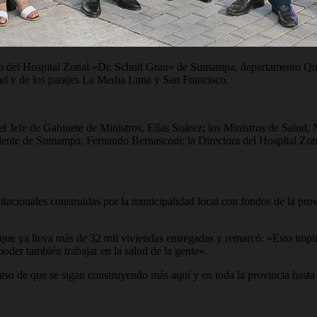
 del Hospital Zonal «Dr. Schult Grau» de Sumampa, departamento Quebr
dad y de los parajes La Media Luna y San Francisco.
l Jefe de Gabinete de Ministros, Elías Suárez; los Ministros de Salud, 
endente de Sumampa, Fernando Bernasconi; la Directora del Hospital Zo
itacionales construidas por la municipalidad local con fondos de la prov
que ya lleva más de 32 mil viviendas entregadas y remarcó: «Esto impli
poder también trabajar en la salud de la gente».
o de que se sigan construyendo más aquí y en toda la provincia hasta 