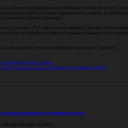
dio a jóvenes santiagueños la posibilidad de estudiar en su tierra, «con
cas del país, hecho con fondos santiagueños», y expresó su satisfacci
án al sistema de salud en Sumampa.
ovincia y expresó: «El Estado es el que equipara y nosotros hemos traba
xta provincia con balanza comercial positiva en dólares. Eso es Santiago
llo, con progreso, pero con posibilidades para todos», concluyó.
ple crimen de Florencio Varela
de la Prevención del Cáncer de Mama de la Fundación Mujer
ras y dicen que mintió con el número de votos
 este miércoles que no tenía...