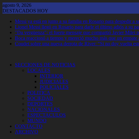
Saltar
agosto 9, 2026
al
DESTACADOS HOY
contenido
Messi ya está en junto a su familia en Rosario para despedir a 
Lionel Messi llegó en Rosario para darle el último adiós a su p
"Da vergüenza": el fuerte mensaje que compartió Javier Milei p
Boca reaccionó a tiempo y mereció mucho más que un empate 
Coudet sobre una nueva derrota de River: “Si no doy vuelta est
SECCIONES DE NOTICIAS
LOCALES
INTERIOR
JUDICIALES
POLICIALES
POLITICA
SOCIEDAD
DEPORTES
NACIONALES
ESPECTACULOS
MUNDO
CONTACTO
ARCHIVO