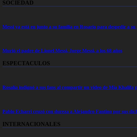
SOCIEDAD
Messi ya está en junto a su familia en Rosario para despedir a s
Murió el padre de Lionel Messi, Jorge Messi, a los 68 años
ESPECTACULOS
Rosalía indignó a sus fans al compartir un video de Mia Khalifa p
Pablo Echarri cruzó con dureza a Alejandro Fantino por sus dich
INTERNACIONALES