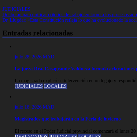
JUDICIALES
Navegación
Deliberan para unificar criterios de trabajo en torno a los procesos ad
Dr. Llugdar: «Esta Constitución refleja lo que ha evolucionado la soc
de
entradas
Entradas relacionadas
julio 28, 2026
MAD
La jueza Dra. Casagrande Valdueza formula aclaraciones p
La magistrada explicó su intervención en un legajo y respondió
JUDICIALES
LOCALES
julio 18, 2026
MAD
Magistrados que trabajarán en la Feria de invierno
El receso en el Poder Judicial provincial comenzará el lunes 20 d
DESTACADOS
JUDICIALES
LOCALES