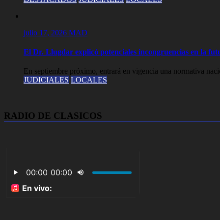
julio 17, 2026
MAD
El Dr. Llugdar explicó potenciales incongruencias en la fut
En septiembre próximo, entrará en vigencia una normativa nacio
JUDICIALES
LOCALES
RADIO DE CLASICOS