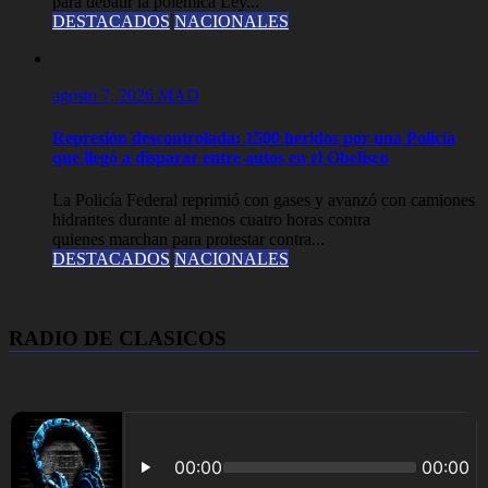
para debatir la polémica Ley...
DESTACADOS
NACIONALES
agosto 7, 2026
MAD
Represión descontrolada: 1500 heridos por una Policía
que llegó a disparar entre autos en el Obelisco
La Policía Federal reprimió con gases y avanzó con camiones
hidrantes durante al menos cuatro horas contra
quienes marchan para protestar contra...
DESTACADOS
NACIONALES
RADIO DE CLASICOS