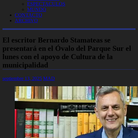
ESPECTACULOS
MUNDO
CONTACTO
ARCHIVO
El escritor Bernardo Stamateas se
presentará en el Óvalo del Parque Sur el
lunes con el apoyo de Cultura de la
municipalidad
septiembre 13, 2025
MAD