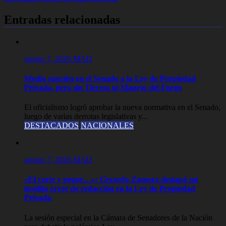
Entradas relacionadas
agosto 7, 2026
MAD
Media sanción en el Senado a la Ley de Propiedad
Privada, pero sin Tierras ni Manejo del Fuego
El oficialismo logró aprobar la nueva normativa en el Senado,
luego de varias derrotas legislativas y...
DESTACADOS
NACIONALES
agosto 7, 2026
MAD
«El corte y pegue…»: Gerardo Zamora destapó un
insólito error de redacción en la Ley de Propiedad
Privada
La sesión especial en la Cámara de Senadores de la Nación