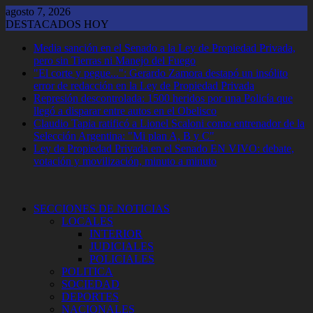
Saltar
agosto 7, 2026
al
DESTACADOS HOY
contenido
Media sanción en el Senado a la Ley de Propiedad Privada,
pero sin Tierras ni Manejo del Fuego
"El corte y pegue...": Gerardo Zamora destapó un insólito
error de redacción en la Ley de Propiedad Privada
Represión descontrolada: 1500 heridos por una Policía que
llegó a disparar entre autos en el Obelisco
Claudio Tapia ratificó a Lionel Scaloni como entrenador de la
Selección Argentina: "Mi plan A, B y C"
Ley de Propiedad Privada en el Senado EN VIVO: debate,
votación y movilización, minuto a minuto
SECCIONES DE NOTICIAS
LOCALES
INTERIOR
JUDICIALES
POLICIALES
POLITICA
SOCIEDAD
DEPORTES
NACIONALES