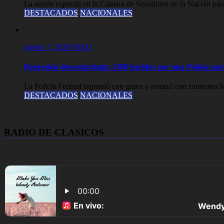
La sesión especial en la Cámara de Senadores de la Nación para
DESTACADOS
NACIONALES
agosto 7, 2026
MAD
Represión descontrolada: 1500 heridos por una Policía que l
La Policía Federal reprimió con gases y avanzó con camiones hi
DESTACADOS
NACIONALES
RADIO DE CLASICOS