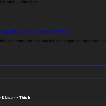
 debatir la polémica Ley...
legó a disparar entre autos en el Obelisco
drantes durante al menos cuatro horas contra quienes marchan para prot