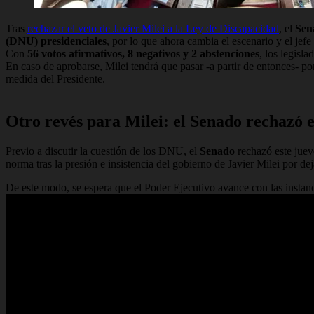
Tras
rechazar el veto de Javier Milei a la Ley de Discapacidad
, el
Sen
(DNU) presidenciales
, por lo que ahora cambia el escenario y el jefe
Con
56 votos afirmativos, 8 negativos y 2 abstenciones
, los legisl
En caso de aprobarse,
Milei tendrá que pasar -a partir de entonces- p
medida del Presidente.
Otro revés para Milei: el Senado rechazó e
Previo a discutir la cuestión de los DNU, el
Senado
rechazó este jueve
norma tras la presión e insistencia del gobierno de Javier Milei por deja
De este modo, se espera que el Poder Ejecutivo avance con las instanci