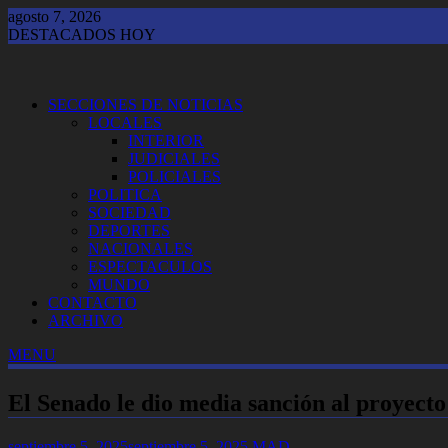
Saltar
agosto 7, 2026
al
DESTACADOS HOY
contenido
"El corte y pegue...": Gerardo Zamora destapó un insólito erro
SECCIONES DE NOTICIAS
LOCALES
INTERIOR
JUDICIALES
POLICIALES
POLITICA
SOCIEDAD
DEPORTES
NACIONALES
ESPECTACULOS
MUNDO
CONTACTO
ARCHIVO
MENU
El Senado le dio media sanción al proyecto
septiembre 5, 2025
septiembre 5, 2025
MAD