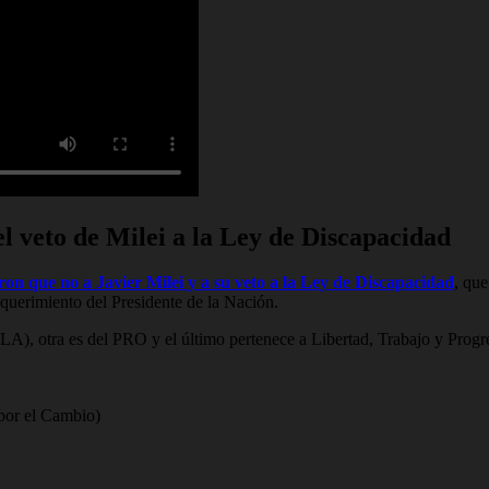
l veto de Milei a la Ley de Discapacidad
jeron que no a Javier Milei y a su veto a la Ley de Discapacidad
, qu
equerimiento del Presidente de la Nación.
A), otra es del PRO y el último pertenece a Libertad, Trabajo y Progreso
 por el Cambio)