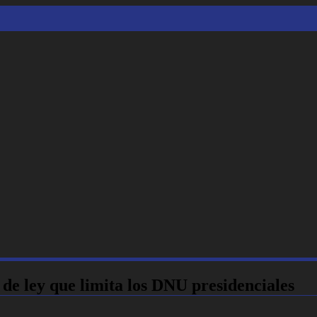
r de redacción en la Ley de Propiedad Privada
 de ley que limita los DNU presidenciales