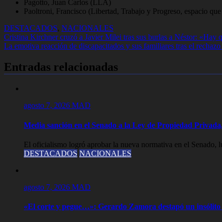
Pagotto, Juan Carlos (LLA)
Paoltroni, Francisco (Libertad, Trabajo y Progreso, espacio qu
DESTACADOS
,
NACIONALES
Navegación
Cristina Kirchner cruzó a Javier Milei tras sus burlas a Néstor: «Ha
La emotiva reacción de discapacitados y sus familiares tras el rechazo
de
entradas
Entradas relacionadas
agosto 7, 2026
MAD
Media sanción en el Senado a la Ley de Propiedad Privada,
El oficialismo logró aprobar la nueva normativa en el Senado, lue
DESTACADOS
NACIONALES
agosto 7, 2026
MAD
«El corte y pegue…»: Gerardo Zamora destapó un insólito 