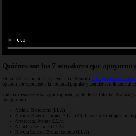
Quiénes son los 7 senadores que apoyaron e
Durante la sesión de este jueves en el
Senado
,
63 legisladores le di
optaron por oponerse a la voluntad popular y atender servilmente al r
Cinco de esos siete son, por supuesto, parte de La Libertad Avanza (LL
uno por uno.
Abdala, Bartolomé (LLA)
Álvarez Rivero, Carmen Silvia (PRO, en el interbloque Juntos
Arrascaeta, Ivanna (LLA)
Atauche, Ezequiel (LLA)
Olivera Lucero, Bruno Antonio (LLA)