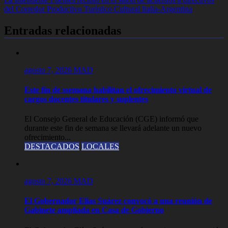
entradas
del Corredor Productivo Turístico Cultural Italia-Argentina
Entradas relacionadas
agosto 7, 2026
MAD
Este fin de ssemana habilitan el ofrecimiento virtual de
cargos docentes titulares y suplentes
El Consejo General de Educación (CGE) informó que
durante este fin de semana se llevará adelante un nuevo
ofrecimiento...
DESTACADOS
LOCALES
agosto 7, 2026
MAD
El Gobernador Elias Suárez convocó a una reunión de
Gabinete ampliada en Casa de Gobierno