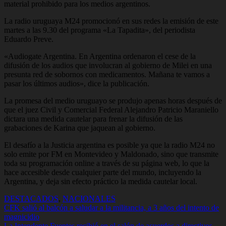
material prohibido para los medios argentinos.
La radio uruguaya M24 promocionó en sus redes la emisión de este
martes a las 9.30 del programa «La Tapadita», del periodista
Eduardo Preve.
«Audiogate Argentina. En Argentina ordenaron el cese de la
difusión de los audios que involucran al gobierno de Milei en una
presunta red de sobornos con medicamentos. Mañana te vamos a
pasar los últimos audios», dice la publicación.
La promesa del medio uruguayo se produjo apenas horas después de
que el juez Civil y Comercial Federal Alejandro Patricio Maraniello
dictara una medida cautelar para frenar la difusión de las
grabaciones de Karina que jaquean al gobierno.
El desafío a la Justicia argentina es posible ya que la radio M24 no
solo emite por FM en Montevideo y Maldonado, sino que transmite
toda su programación online a través de su página web, lo que la
hace accesible desde cualquier parte del mundo, incluyendo la
Argentina, y deja sin efecto práctico la medida cautelar local.
DESTACADOS
,
NACIONALES
Navegación
CFK salió al balcón a saludar a la militancia, a 3 años del intento de
magnicidio
de
La Intendente Fuentes recibió en el salón de acuerdos a directivos