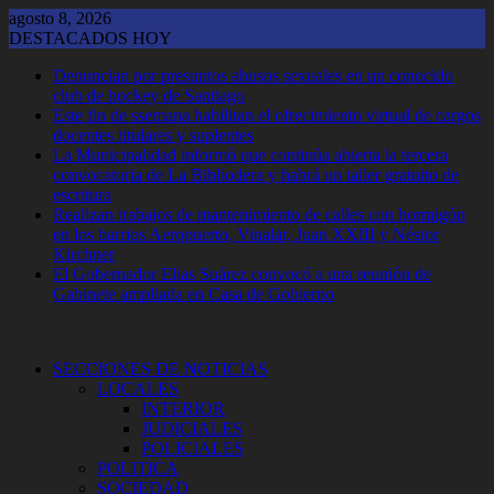
Saltar
agosto 8, 2026
al
DESTACADOS HOY
contenido
Denuncian por presuntos abusos sexuales en un conocido
club de hockey de Santiago
Este fin de ssemana habilitan el ofrecimiento virtual de cargos
docentes titulares y suplentes
La Municipalidad informó que continúa abierta la tercera
convocatoria de La Bibliodera y habrá un taller gratuito de
escritura
Realizan trabajos de mantenimiento de calles con hormigón
en los barrios Aeropuerto, Vinalar, Juan XXIII y Néstor
Kirchner
El Gobernador Elias Suárez convocó a una reunión de
Gabinete ampliada en Casa de Gobierno
SECCIONES DE NOTICIAS
LOCALES
INTERIOR
JUDICIALES
POLICIALES
POLITICA
SOCIEDAD