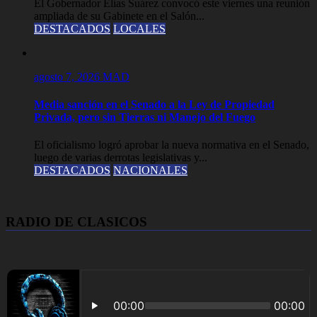
El Gobernador Elías Suárez convocó este viernes una reunión
ampliada de su Gabinete en el Salón...
DESTACADOS
LOCALES
agosto 7, 2026
MAD
Media sanción en el Senado a la Ley de Propiedad
Privada, pero sin Tierras ni Manejo del Fuego
El oficialismo logró aprobar la nueva normativa en el Senado,
luego de varias derrotas legislativas y...
DESTACADOS
NACIONALES
RADIO DE CLASICOS