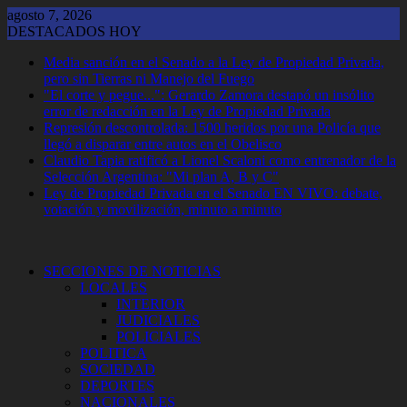
Saltar
agosto 7, 2026
al
DESTACADOS HOY
contenido
Media sanción en el Senado a la Ley de Propiedad Privada,
pero sin Tierras ni Manejo del Fuego
"El corte y pegue...": Gerardo Zamora destapó un insólito
error de redacción en la Ley de Propiedad Privada
Represión descontrolada: 1500 heridos por una Policía que
llegó a disparar entre autos en el Obelisco
Claudio Tapia ratificó a Lionel Scaloni como entrenador de la
Selección Argentina: "Mi plan A, B y C"
Ley de Propiedad Privada en el Senado EN VIVO: debate,
votación y movilización, minuto a minuto
SECCIONES DE NOTICIAS
LOCALES
INTERIOR
JUDICIALES
POLICIALES
POLITICA
SOCIEDAD
DEPORTES
NACIONALES