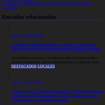
de
La Justicia le prohíbe salir del país a Diego Spagnuolo tras el
entradas
escándalo
Entradas relacionadas
agosto 7, 2026
MAD
Estudiantes del último año de la carrera de Psicología
iniciarán sus prácticas profesionales en el Poder Judicial
Autoridades judiciales y académicas dieron la bienvenida a
alumnos avanzados que se desempeñarán en distintas áreas...
DESTACADOS
LOCALES
agosto 7, 2026
MAD
Semana de la Lactancia Materna: El CIS Banda reafirma
su liderazgo en la promoción de la lactancia materna y
atención materno infantil de calidad